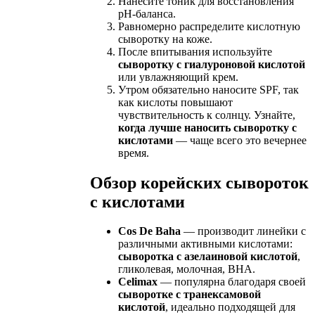
Нанесите тоник для восстановления
pH-баланса.
Равномерно распределите кислотную
сыворотку на коже.
После впитывания используйте
сыворотку с гиалуроновой кислотой
или увлажняющий крем.
Утром обязательно наносите SPF, так
как кислоты повышают
чувствительность к солнцу. Узнайте,
когда лучше наносить сыворотку с
кислотами
— чаще всего это вечернее
время.
Обзор корейских сывороток
с кислотами
Cos De Baha
— производит линейки с
различными активными кислотами:
сыворотка с азелаиновой кислотой
,
гликолевая, молочная, BHA.
Celimax
— популярна благодаря своей
сыворотке с транексамовой
кислотой
, идеально подходящей для