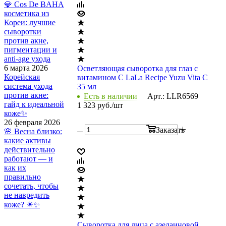
💎 Cos De BAHA
косметика из
Кореи: лучшие
сыворотки
против акне,
пигментации и
anti-age ухода
6 марта 2026
Осветляющая сыворотка для глаз с
Корейская
витамином С LaLa Recipe Yuzu Vita C
система ухода
35 мл
против акне:
Есть в наличии
Арт.: LLR6569
гайд к идеальной
1 323
руб.
/шт
коже✨
26 февраля 2026
Заказать
🌸 Весна близко:
какие активы
действительно
работают — и
как их
правильно
сочетать, чтобы
не навредить
коже? ☀✨
Сыворотка для лица с азелаиновой