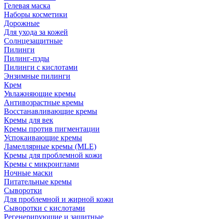
Гелевая маска
Наборы косметики
Дорожные
Для ухода за кожей
Солнцезащитные
Пилинги
Пилинг-пэды
Пилинги с кислотами
Энзимные пилинги
Крем
Увлажняющие кремы
Антивозрастные кремы
Восстанавливающие кремы
Кремы для век
Кремы против пигментации
Успокаивающие кремы
Ламеллярные кремы (MLE)
Кремы для проблемной кожи
Кремы с микроиглами
Ночные маски
Питательные кремы
Сыворотки
Для проблемной и жирной кожи
Сыворотки с кислотами
Регенерирующие и защитные