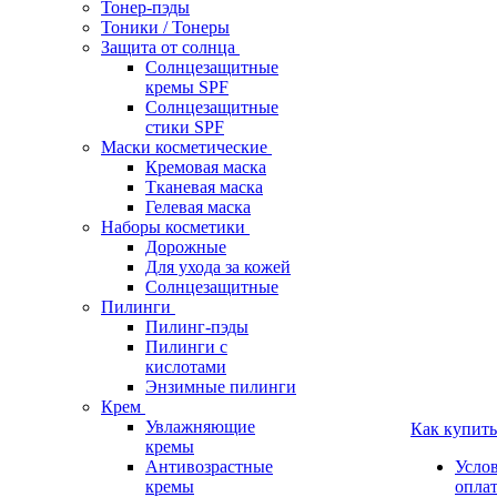
Тонер-пэды
Тоники / Тонеры
Защита от солнца
Солнцезащитные
кремы SPF
Солнцезащитные
стики SPF
Маски косметические
Кремовая маска
Тканевая маска
Гелевая маска
Наборы косметики
Дорожные
Для ухода за кожей
Солнцезащитные
Пилинги
Пилинг-пэды
Пилинги с
кислотами
Энзимные пилинги
Крем
Увлажняющие
Как купить
кремы
Антивозрастные
Усло
кремы
опла