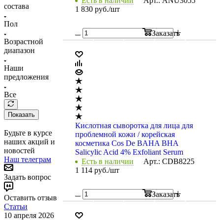
Есть в наличии
Арт.: ANU3055
состава
1 830
руб.
/шт
Пол
Заказать
Возрастной
диапазон
Наши
предложения
Все
Показать
Кислотная сыворотка для лица для
Будьте в курсе
проблемной кожи / корейская
наших акций и
косметика Cos De BAHA BHA
новостей
Salicylic Acid 4% Exfoliant Serum
Наш телеграм
Есть в наличии
Арт.: CDB8225
1 114
руб.
/шт
Задать вопрос
Заказать
Оставить отзыв
Статьи
10 апреля 2026