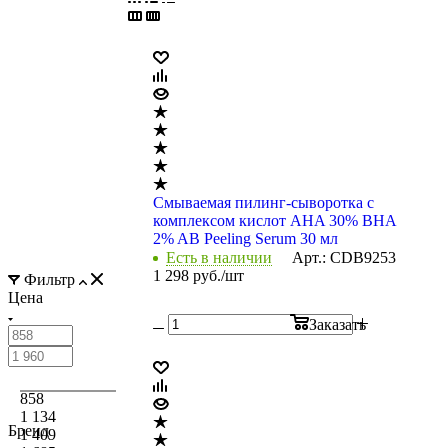
Смываемая пилинг-сыворотка с
комплексом кислот AHA 30% BHA
2% AB Peeling Serum 30 мл
Есть в наличии
Арт.: CDB9253
1 298
руб.
/шт
Фильтр
Цена
Заказать
858
1 134
Бренд
1 409