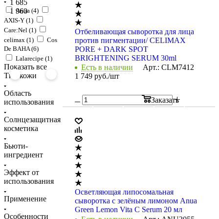
1 685
1 960
Anua (
4
)
AXIS-Y (
1
)
Care:Nel (
1
)
Отбеливающая сыворотка для лица
celimax (
1
)
Cos
против пигментации/ CELIMAX
De BAHA (
6
)
PORE + DARK SPOT
BRIGHTENING SERUM 30ml
Lalarecipe (
1
)
Показать все
Есть в наличии
Арт.: CLM7412
Тип кожи
1 749
руб.
/шт
Область
Заказать
использования
Солнцезащитная
косметика
Бьюти-
ингредиент
Эффект от
использования
Осветляющая липосомальная
Применение
сыворотка с зелёным лимоном Anua
Green Lemon Vita C Serum 20 мл
Особенности