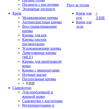
Пилинг-пэды
Пилинги с кислотами
Уход за телом
Энзимные пилинги
Крем
Крем для
+
Увлажняющие кремы
рук
ЕЩЕ
Антивозрастные кремы
Крем для
Восстанавливающие
тела
кремы
Кремы для век
Кремы против
пигментации
Успокаивающие кремы
Ламеллярные кремы
(MLE)
Кремы для проблемной
кожи
Кремы с микроиглами
Ночные маски
Питательные кремы
+ ЕЩЕ
Сыворотки
Для проблемной и
жирной кожи
Сыворотки с кислотами
Регенерирующие и