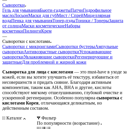
Сыворотки
Гель для умывания
Бьюти-гаджеты
Патчи
Гидрофильное
масло
Лосьон
Маски для губ
Мист / Спрей
Мицеллярная
вода
Пенка для умывания
Тонер-пэды
Тоники / Тонеры
Защита
от солнца
Маски косметические
Наборы
косметики
Пилинги
Крем
—
Сыворотки с кислотами
Сыворотки с микроиглами
Сыворотки бустеры
Ампульные
сыворотки
Антивозрастные сыворотки
Успокаивающие
сыворотки
Увлажняющие сыворотки
Регенерирующие и
защитные
Для проблемной и жирной кожи
Сыворотка для лица с кислотами
— это must-have в уходе за
кожей, если вы хотите улучшить её текстуру, избавиться от
несовершенств и придать сияние. Благодаря активным
компонентам, таким как AHA, BHA и другие, кислоты
способствуют мягкому отшелушиванию, глубокой очистке и
ускоренной регенерации. Особенно популярна
сыворотка с
кислотами Корея
, отличающаяся деликатным, но
действенным составом.
Каталог
Фильтр
По популярности (возрастание)