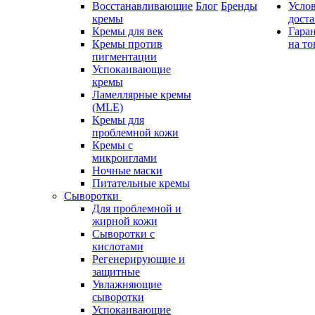
Восстанавливающие
Блог
Бренды
Усло
кремы
дост
Кремы для век
Гара
Кремы против
на то
пигментации
Успокаивающие
кремы
Ламеллярные кремы
(MLE)
Кремы для
проблемной кожи
Кремы с
микроиглами
Ночные маски
Питательные кремы
Сыворотки
Для проблемной и
жирной кожи
Сыворотки с
кислотами
Регенерирующие и
защитные
Увлажняющие
сыворотки
Успокаивающие