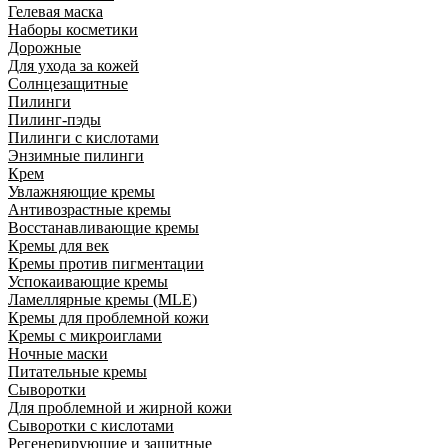
Гелевая маска
Наборы косметики
Дорожные
Для ухода за кожей
Солнцезащитные
Пилинги
Пилинг-пэды
Пилинги с кислотами
Энзимные пилинги
Крем
Увлажняющие кремы
Антивозрастные кремы
Восстанавливающие кремы
Кремы для век
Кремы против пигментации
Успокаивающие кремы
Ламеллярные кремы (MLE)
Кремы для проблемной кожи
Кремы с микроиглами
Ночные маски
Питательные кремы
Сыворотки
Для проблемной и жирной кожи
Сыворотки с кислотами
Регенерирующие и защитные