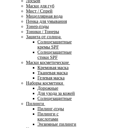
Лосьон
Маски для губ
Мист / Спрей
Мицеллярная вода
Пенка для умывания
Тонер-пэды
Тоники / Тонеры
Защита от солнца
Солнцезащитные
кремы SPF
Солнцезащитные
стики SPF
Маски косметические
Кремовая маска
Тканевая маска
Гелевая маска
Наборы косметики
Дорожные
Для ухода за кожей
Солнцезащитные
Пилинги
Пилинг-пэды
Пилинги с
кислотами
Энзимные пилинги