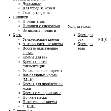
Дорожные
Для ухода за кожей
Солнцезащитные
Пилинги
Пилинг-пэды
Пилинги с кислотами
Уход за телом
Энзимные пилинги
Крем
Крем для
+
Увлажняющие кремы
рук
ЕЩЕ
Антивозрастные кремы
Крем для
Восстанавливающие
тела
кремы
Кремы для век
Кремы против
пигментации
Успокаивающие кремы
Ламеллярные кремы
(MLE)
Кремы для проблемной
кожи
Кремы с микроиглами
Ночные маски
Питательные кремы
+ ЕЩЕ
Сыворотки