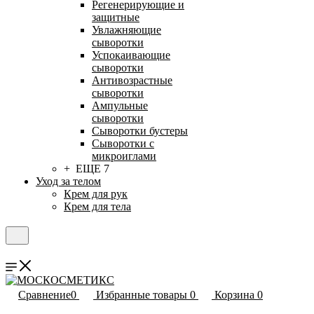
Регенерирующие и
защитные
Увлажняющие
сыворотки
Успокаивающие
сыворотки
Антивозрастные
сыворотки
Ампульные
сыворотки
Сыворотки бустеры
Сыворотки с
микроиглами
+ ЕЩЕ 7
Уход за телом
Крем для рук
Крем для тела
Сравнение
0
Избранные товары
0
Корзина
0