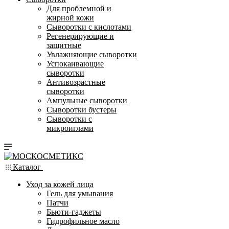
Для проблемной и
жирной кожи
Сыворотки с кислотами
Регенерирующие и
защитные
Увлажняющие сыворотки
Успокаивающие
сыворотки
Антивозрастные
сыворотки
Ампульные сыворотки
Сыворотки бустеры
Сыворотки с
микроиглами
Каталог
Уход за кожей лица
Гель для умывания
Патчи
Бьюти-гаджеты
Гидрофильное масло