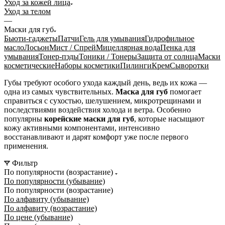
Уход за кожей лица
Уход за телом
—
Маски для губ
Бьюти-гаджеты
Патчи
Гель для умывания
Гидрофильное
масло
Лосьон
Мист / Спрей
Мицеллярная вода
Пенка для
умывания
Тонер-пэды
Тоники / Тонеры
Защита от солнца
Маски
косметические
Наборы косметики
Пилинги
Крем
Сыворотки
Губы требуют особого ухода каждый день, ведь их кожа —
одна из самых чувствительных.
Маска для губ
помогает
справиться с сухостью, шелушением, микротрещинами и
последствиями воздействия холода и ветра. Особенно
популярны
корейские маски для губ
, которые насыщают
кожу активными компонентами, интенсивно
восстанавливают и дарят комфорт уже после первого
применения.
Фильтр
По популярности (возрастание)
По популярности (убывание)
По популярности (возрастание)
По алфавиту (убывание)
По алфавиту (возрастание)
По цене (убывание)