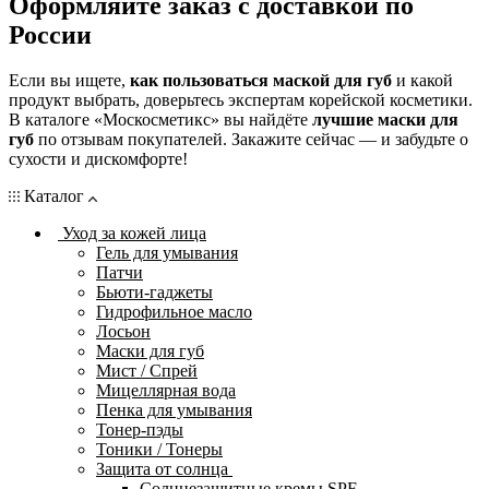
Оформляйте заказ с доставкой по
России
Если вы ищете,
как пользоваться маской для губ
и какой
продукт выбрать, доверьтесь экспертам корейской косметики.
В каталоге «Москосметикс» вы найдёте
лучшие маски для
губ
по отзывам покупателей. Закажите сейчас — и забудьте о
сухости и дискомфорте!
Каталог
Уход за кожей лица
Гель для умывания
Патчи
Бьюти-гаджеты
Гидрофильное масло
Лосьон
Маски для губ
Мист / Спрей
Мицеллярная вода
Пенка для умывания
Тонер-пэды
Тоники / Тонеры
Защита от солнца
Солнцезащитные кремы SPF