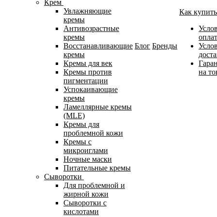
Крем
Увлажняющие
Как купить
кремы
Антивозрастные
Усло
кремы
опла
Восстанавливающие
Блог
Бренды
Усло
кремы
дост
Кремы для век
Гара
Кремы против
на то
пигментации
Успокаивающие
кремы
Ламеллярные кремы
(MLE)
Кремы для
проблемной кожи
Кремы с
микроиглами
Ночные маски
Питательные кремы
Сыворотки
Для проблемной и
жирной кожи
Сыворотки с
кислотами