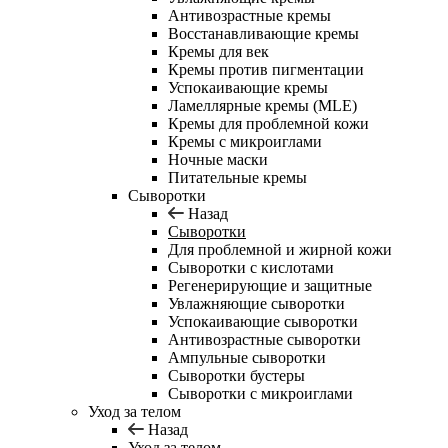
Антивозрастные кремы
Восстанавливающие кремы
Кремы для век
Кремы против пигментации
Успокаивающие кремы
Ламеллярные кремы (MLE)
Кремы для проблемной кожи
Кремы с микроиглами
Ночные маски
Питательные кремы
Сыворотки
Назад
Сыворотки
Для проблемной и жирной кожи
Сыворотки с кислотами
Регенерирующие и защитные
Увлажняющие сыворотки
Успокаивающие сыворотки
Антивозрастные сыворотки
Ампульные сыворотки
Сыворотки бустеры
Сыворотки с микроиглами
Уход за телом
Назад
Уход за телом