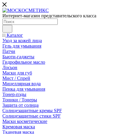
Интернет-магазин представительского класса
Каталог
Уход за кожей лица
Гель для умывания
Патчи
Бьюти-гаджеты
Гидрофильное масло
Лосьон
Маски для губ
Мист / Спрей
Мицеллярная вода
Пенка для умывания
Тонер-пэды
Тоники / Тонеры
Защита от солнца
Солнцезащитные кремы SPF
Солнцезащитные стики SPF
Маски косметические
Кремовая маска
Тканевая маска