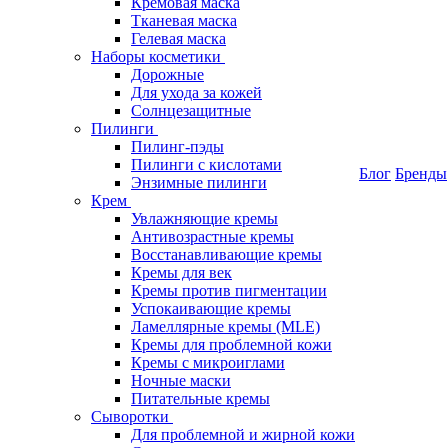
Кремовая маска
Тканевая маска
Гелевая маска
Наборы косметики
Дорожные
Для ухода за кожей
Солнцезащитные
Пилинги
Пилинг-пэды
Пилинги с кислотами
Блог
Бренды
Энзимные пилинги
Крем
Увлажняющие кремы
Антивозрастные кремы
Восстанавливающие кремы
Кремы для век
Кремы против пигментации
Успокаивающие кремы
Ламеллярные кремы (MLE)
Кремы для проблемной кожи
Кремы с микроиглами
Ночные маски
Питательные кремы
Сыворотки
Для проблемной и жирной кожи