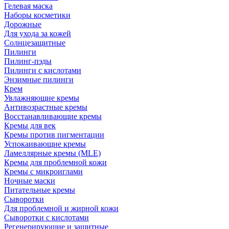
Гелевая маска
Наборы косметики
Дорожные
Для ухода за кожей
Солнцезащитные
Пилинги
Пилинг-пэды
Пилинги с кислотами
Энзимные пилинги
Крем
Увлажняющие кремы
Антивозрастные кремы
Восстанавливающие кремы
Кремы для век
Кремы против пигментации
Успокаивающие кремы
Ламеллярные кремы (MLE)
Кремы для проблемной кожи
Кремы с микроиглами
Ночные маски
Питательные кремы
Сыворотки
Для проблемной и жирной кожи
Сыворотки с кислотами
Регенерирующие и защитные