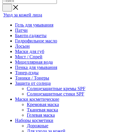
Уход за кожей лица
Гель для умывания
Патчи
Бьюти-гаджеты
Гидрофильное масло
Лосьон
Маски для губ
Мист / Спрей
Мицеллярная вода
Пенка для умывания
Тонер-пэды
Тоники / Тонеры
Защита от солнца
Солнцезащитные кремы SPF
Солнцезащитные стики SPF
Маски косметические
Кремовая маска
Тканевая маска
Гелевая маска
Наборы косметики
Дорожные
Для ухода за кожей