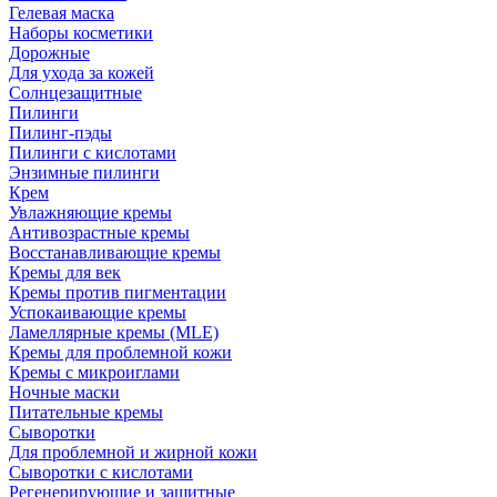
Гелевая маска
Наборы косметики
Дорожные
Для ухода за кожей
Солнцезащитные
Пилинги
Пилинг-пэды
Пилинги с кислотами
Энзимные пилинги
Крем
Увлажняющие кремы
Антивозрастные кремы
Восстанавливающие кремы
Кремы для век
Кремы против пигментации
Успокаивающие кремы
Ламеллярные кремы (MLE)
Кремы для проблемной кожи
Кремы с микроиглами
Ночные маски
Питательные кремы
Сыворотки
Для проблемной и жирной кожи
Сыворотки с кислотами
Регенерирующие и защитные