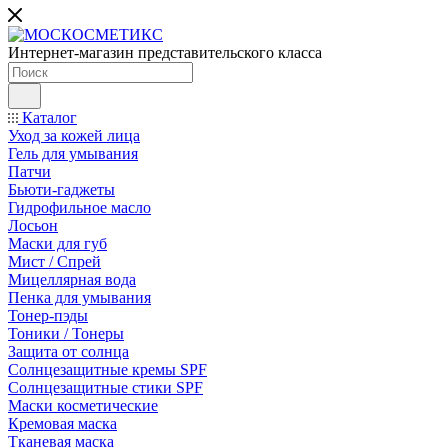
Интернет-магазин представительского класса
Каталог
Уход за кожей лица
Гель для умывания
Патчи
Бьюти-гаджеты
Гидрофильное масло
Лосьон
Маски для губ
Мист / Спрей
Мицеллярная вода
Пенка для умывания
Тонер-пэды
Тоники / Тонеры
Защита от солнца
Солнцезащитные кремы SPF
Солнцезащитные стики SPF
Маски косметические
Кремовая маска
Тканевая маска