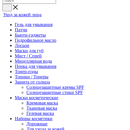
Уход за кожей лица
Гель для умывания
Патчи
Бьюти-гаджеты
Гидрофильное масло
Лосьон
Маски для губ
Мист / Спрей
Мицеллярная вода
Пенка для умывания
Тонер-пэды
Тоники / Тонеры
Защита от солнца
Солнцезащитные кремы SPF
Солнцезащитные стики SPF
Маски косметические
Кремовая маска
Тканевая маска
Гелевая маска
Наборы косметики
Дорожные
Для ухода за кожей