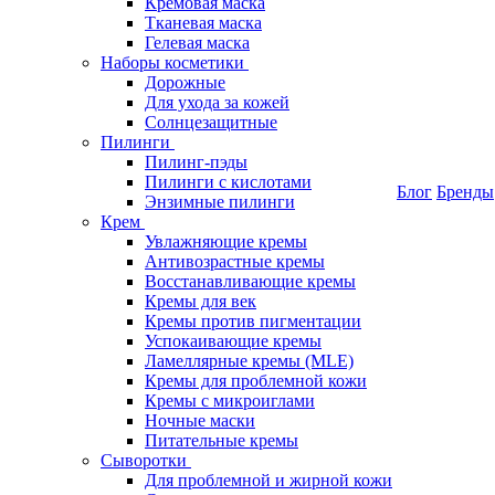
Кремовая маска
Тканевая маска
Гелевая маска
Наборы косметики
Дорожные
Для ухода за кожей
Солнцезащитные
Пилинги
Пилинг-пэды
Пилинги с кислотами
Блог
Бренды
Энзимные пилинги
Крем
Увлажняющие кремы
Антивозрастные кремы
Восстанавливающие кремы
Кремы для век
Кремы против пигментации
Успокаивающие кремы
Ламеллярные кремы (MLE)
Кремы для проблемной кожи
Кремы с микроиглами
Ночные маски
Питательные кремы
Сыворотки
Для проблемной и жирной кожи