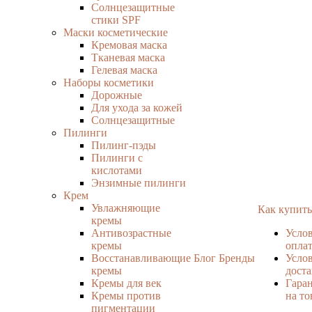
Солнцезащитные
стики SPF
Маски косметические
Кремовая маска
Тканевая маска
Гелевая маска
Наборы косметики
Дорожные
Для ухода за кожей
Солнцезащитные
Пилинги
Пилинг-пэды
Пилинги с
кислотами
Энзимные пилинги
Крем
Увлажняющие
Как купить
кремы
Антивозрастные
Усло
кремы
опла
Восстанавливающие
Блог
Бренды
Усло
кремы
дост
Кремы для век
Гара
Кремы против
на то
пигментации