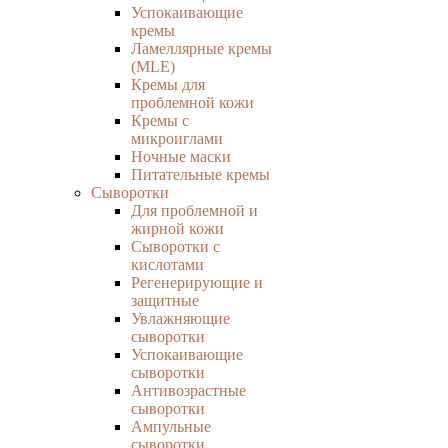
Успокаивающие
кремы
Ламеллярные кремы
(MLE)
Кремы для
проблемной кожи
Кремы с
микроиглами
Ночные маски
Питательные кремы
Сыворотки
Для проблемной и
жирной кожи
Сыворотки с
кислотами
Регенерирующие и
защитные
Увлажняющие
сыворотки
Успокаивающие
сыворотки
Антивозрастные
сыворотки
Ампульные
сыворотки