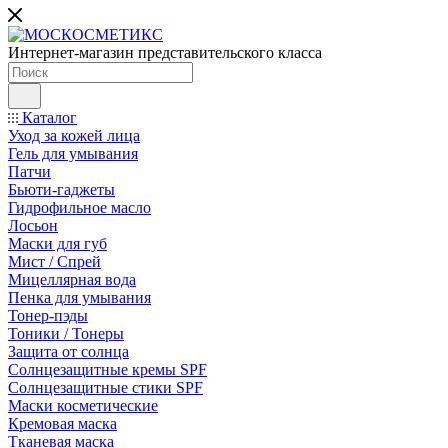
Интернет-магазин представительского класса
Каталог
Уход за кожей лица
Гель для умывания
Патчи
Бьюти-гаджеты
Гидрофильное масло
Лосьон
Маски для губ
Мист / Спрей
Мицеллярная вода
Пенка для умывания
Тонер-пэды
Тоники / Тонеры
Защита от солнца
Солнцезащитные кремы SPF
Солнцезащитные стики SPF
Маски косметические
Кремовая маска
Тканевая маска