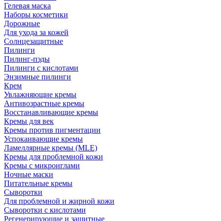
Гелевая маска
Наборы косметики
Дорожные
Для ухода за кожей
Солнцезащитные
Пилинги
Пилинг-пэды
Пилинги с кислотами
Энзимные пилинги
Крем
Увлажняющие кремы
Антивозрастные кремы
Восстанавливающие кремы
Кремы для век
Кремы против пигментации
Успокаивающие кремы
Ламеллярные кремы (MLE)
Кремы для проблемной кожи
Кремы с микроиглами
Ночные маски
Питательные кремы
Сыворотки
Для проблемной и жирной кожи
Сыворотки с кислотами
Регенерирующие и защитные