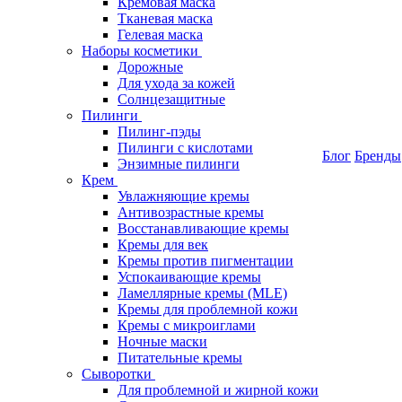
Кремовая маска
Тканевая маска
Гелевая маска
Наборы косметики
Дорожные
Для ухода за кожей
Солнцезащитные
Пилинги
Пилинг-пэды
Пилинги с кислотами
Блог
Бренды
Энзимные пилинги
Крем
Увлажняющие кремы
Антивозрастные кремы
Восстанавливающие кремы
Кремы для век
Кремы против пигментации
Успокаивающие кремы
Ламеллярные кремы (MLE)
Кремы для проблемной кожи
Кремы с микроиглами
Ночные маски
Питательные кремы
Сыворотки
Для проблемной и жирной кожи