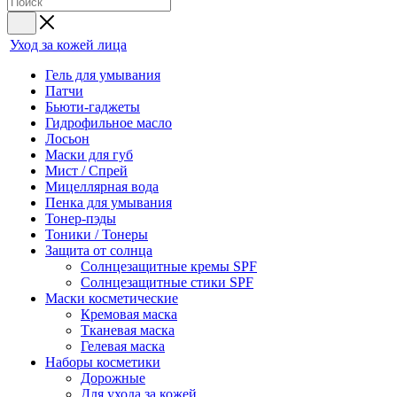
Уход за кожей лица
Гель для умывания
Патчи
Бьюти-гаджеты
Гидрофильное масло
Лосьон
Маски для губ
Мист / Спрей
Мицеллярная вода
Пенка для умывания
Тонер-пэды
Тоники / Тонеры
Защита от солнца
Солнцезащитные кремы SPF
Солнцезащитные стики SPF
Маски косметические
Кремовая маска
Тканевая маска
Гелевая маска
Наборы косметики
Дорожные
Для ухода за кожей