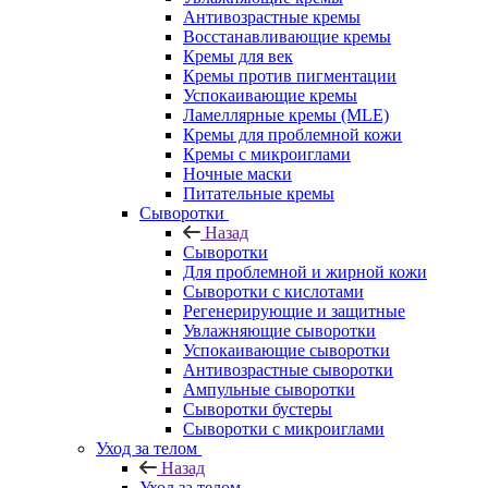
Антивозрастные кремы
Восстанавливающие кремы
Кремы для век
Кремы против пигментации
Успокаивающие кремы
Ламеллярные кремы (MLE)
Кремы для проблемной кожи
Кремы с микроиглами
Ночные маски
Питательные кремы
Сыворотки
Назад
Сыворотки
Для проблемной и жирной кожи
Сыворотки с кислотами
Регенерирующие и защитные
Увлажняющие сыворотки
Успокаивающие сыворотки
Антивозрастные сыворотки
Ампульные сыворотки
Сыворотки бустеры
Сыворотки с микроиглами
Уход за телом
Назад
Уход за телом