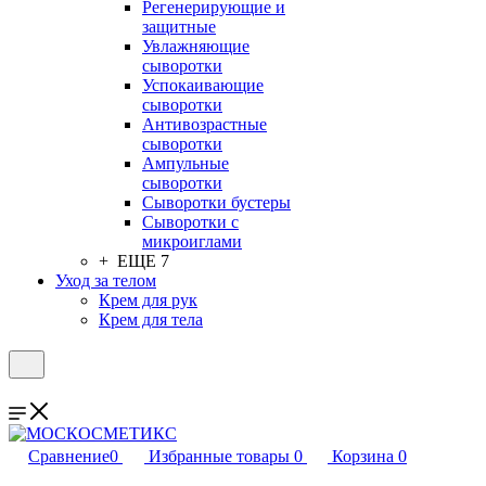
Регенерирующие и
защитные
Увлажняющие
сыворотки
Успокаивающие
сыворотки
Антивозрастные
сыворотки
Ампульные
сыворотки
Сыворотки бустеры
Сыворотки с
микроиглами
+ ЕЩЕ 7
Уход за телом
Крем для рук
Крем для тела
Сравнение
0
Избранные товары
0
Корзина
0