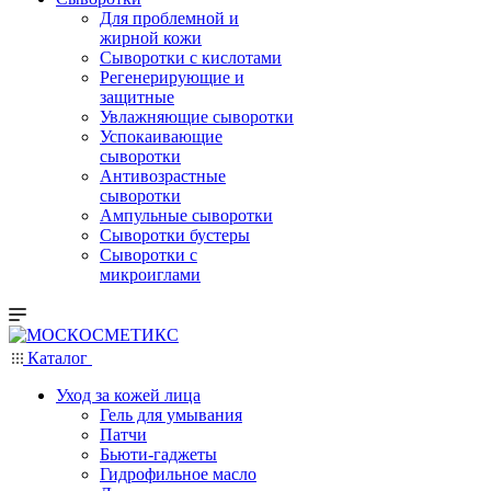
Для проблемной и
жирной кожи
Сыворотки с кислотами
Регенерирующие и
защитные
Увлажняющие сыворотки
Успокаивающие
сыворотки
Антивозрастные
сыворотки
Ампульные сыворотки
Сыворотки бустеры
Сыворотки с
микроиглами
Каталог
Уход за кожей лица
Гель для умывания
Патчи
Бьюти-гаджеты
Гидрофильное масло