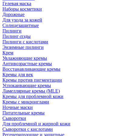
Гелевая маска
Наборы косметики
Дорожные
Для ухода за кожей
Солнцезащитные
Пилинги
Пилинг-пэды
Пилинги с кислотами
Энзимные пилинги
Крем
Увлажняющие кремы
Антивозрастные кремы
Восстанавливающие кремы
Кремы для век
Кремы против пигментации
Успокаивающие кремы
Ламеллярные кремы (MLE)
Кремы для проблемной кожи
Кремы с микроиглами
Ночные маски
Питательные кремы
Сыворотки
Для проблемной и жирной кожи
Сыворотки с кислотами
Регенерирующие и защитные