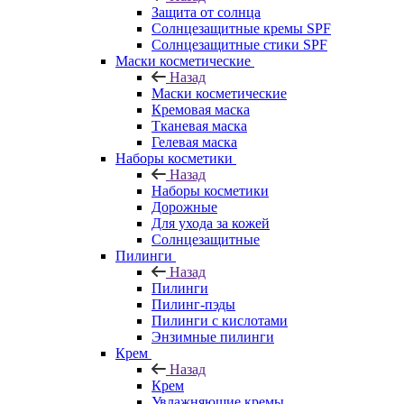
Защита от солнца
Солнцезащитные кремы SPF
Солнцезащитные стики SPF
Маски косметические
Назад
Маски косметические
Кремовая маска
Тканевая маска
Гелевая маска
Наборы косметики
Назад
Наборы косметики
Дорожные
Для ухода за кожей
Солнцезащитные
Пилинги
Назад
Пилинги
Пилинг-пэды
Пилинги с кислотами
Энзимные пилинги
Крем
Назад
Крем
Увлажняющие кремы