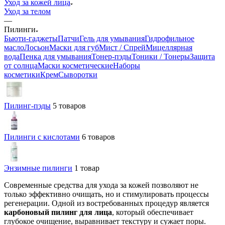
Уход за кожей лица
Уход за телом
—
Пилинги
Бьюти-гаджеты
Патчи
Гель для умывания
Гидрофильное
масло
Лосьон
Маски для губ
Мист / Спрей
Мицеллярная
вода
Пенка для умывания
Тонер-пэды
Тоники / Тонеры
Защита
от солнца
Маски косметические
Наборы
косметики
Крем
Сыворотки
Пилинг-пэды
5 товаров
Пилинги с кислотами
6 товаров
Энзимные пилинги
1 товар
Современные средства для ухода за кожей позволяют не
только эффективно очищать, но и стимулировать процессы
регенерации. Одной из востребованных процедур является
карбоновый пилинг для лица
, который обеспечивает
глубокое очищение, выравнивает текстуру и сужает поры.