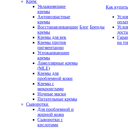
Крем
Увлажняющие
Как купить
кремы
Антивозрастные
Усло
кремы
опла
Восстанавливающие
Блог
Бренды
Усло
кремы
дост
Кремы для век
Гара
Кремы против
на то
пигментации
Успокаивающие
кремы
Ламеллярные кремы
(MLE)
Кремы для
проблемной кожи
Кремы с
микроиглами
Ночные маски
Питательные кремы
Сыворотки
Для проблемной и
жирной кожи
Сыворотки с
кислотами