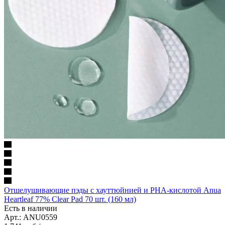
Отшелушивающие пэды с хауттюйнией и PHA-кислотой Anua
Heartleaf 77% Clear Pad 70 шт. (160 мл)
Есть в наличии
Арт.: ANU0559