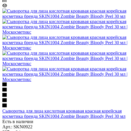
Сыворотка для лица кислотная кровавая красная корейская
косметика бренда SKIN1004 Zombie Beauty Bloody Peel 30 мл
Есть в наличии
Арт.: SKN0922