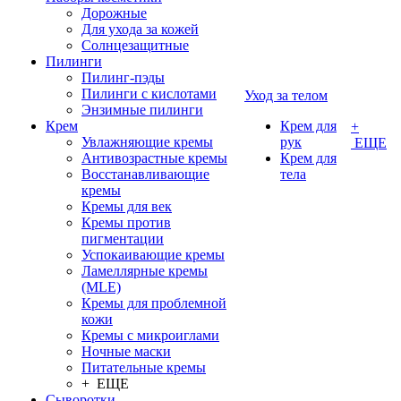
Дорожные
Для ухода за кожей
Солнцезащитные
Пилинги
Пилинг-пэды
Пилинги с кислотами
Уход за телом
Энзимные пилинги
Крем
Крем для
+
Увлажняющие кремы
рук
ЕЩЕ
Антивозрастные кремы
Крем для
Восстанавливающие
тела
кремы
Кремы для век
Кремы против
пигментации
Успокаивающие кремы
Ламеллярные кремы
(MLE)
Кремы для проблемной
кожи
Кремы с микроиглами
Ночные маски
Питательные кремы
+ ЕЩЕ
Сыворотки