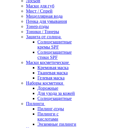
Лосьон
Маски для губ
Мист / Спрей
Мицеллярная вода
Пенка для умывания
Тонер-пэды
Тоники / Тонеры
Защита от солнца
Солнцезащитные
кремы SPF
Солнцезащитные
стики SPF
Маски косметические
Кремовая маска
Тканевая маска
Гелевая маска
Наборы косметики
Дорожные
Для ухода за кожей
Солнцезащитные
Пилинги
Пилинг-пэды
Пилинги с
кислотами
Энзимные пилинги