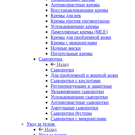
Антивозрастные кремы
Восстанавливающие кремы
Кремы для век
Кремы против пигментации
Успокаивающие кремы
Ламеллярные кремы (MLE)
Кремы для проблемной кожи
Кремы с микроиглами
Ночные маски
Питательные кремы
Сыворотки
Назад
Сыворотки
Для проблемной и жирной кожи
Сыворотки с кислотами
Регенерирующие и защитные
Увлажняющие сыворотки
Успокаивающие сыворотки
Антивозрастные сыворотки
Ампульные сыворотки
Сыворотки бустеры
Сыворотки с микроиглами
Уход за телом
Назад
Уход за телом