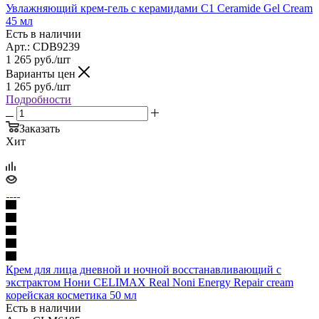
Увлажняющий крем-гель с керамидами C1 Ceramide Gel Cream
45 мл
Есть в наличии
Арт.: CDB9239
1 265
руб.
/шт
Варианты цен
1 265
руб.
/шт
Подробности
Заказать
Хит
Крем для лица дневной и ночной восстанавливающий с
экстрактом Нони CELIMAX Real Noni Energy Repair cream
корейская косметика 50 мл
Есть в наличии