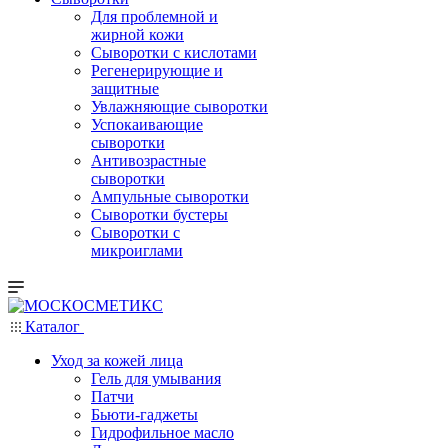
Для проблемной и
жирной кожи
Сыворотки с кислотами
Регенерирующие и
защитные
Увлажняющие сыворотки
Успокаивающие
сыворотки
Антивозрастные
сыворотки
Ампульные сыворотки
Сыворотки бустеры
Сыворотки с
микроиглами
Каталог
Уход за кожей лица
Гель для умывания
Патчи
Бьюти-гаджеты
Гидрофильное масло