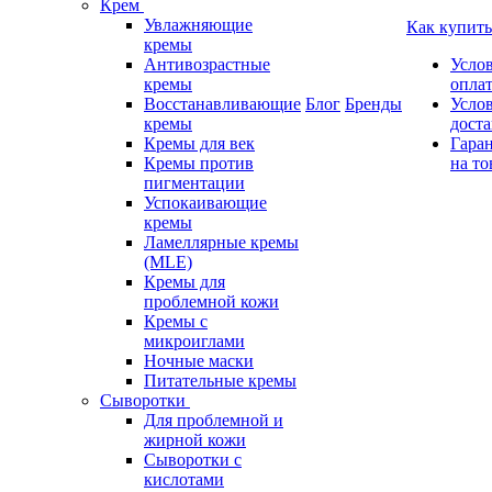
Крем
Увлажняющие
Как купить
кремы
Антивозрастные
Усло
кремы
опла
Восстанавливающие
Блог
Бренды
Усло
кремы
дост
Кремы для век
Гара
Кремы против
на то
пигментации
Успокаивающие
кремы
Ламеллярные кремы
(MLE)
Кремы для
проблемной кожи
Кремы с
микроиглами
Ночные маски
Питательные кремы
Сыворотки
Для проблемной и
жирной кожи
Сыворотки с
кислотами