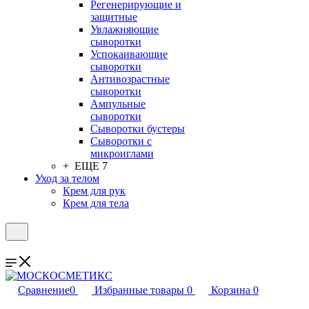
Регенерирующие и
защитные
Увлажняющие
сыворотки
Успокаивающие
сыворотки
Антивозрастные
сыворотки
Ампульные
сыворотки
Сыворотки бустеры
Сыворотки с
микроиглами
+ ЕЩЕ 7
Уход за телом
Крем для рук
Крем для тела
Сравнение
0
Избранные товары
0
Корзина
0