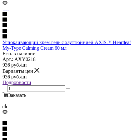
Успокаивающий крем-гель с хауттюйнией AXIS-Y Heartleaf
My-Type Calming Cream 60 мл
Есть в наличии
Арт.: AXY0218
936
руб.
/шт
Варианты цен
936
руб.
/шт
Подробности
Заказать