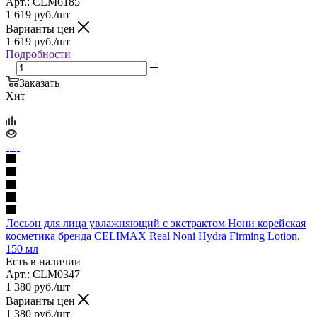
Арт.: CLM6185
1 619
руб.
/шт
Варианты цен
1 619
руб.
/шт
Подробности
Заказать
Хит
Лосьон для лица увлажняющий с экстрактом Нони корейская
косметика бренда CELIMAX Real Noni Hydra Firming Lotion,
150 мл
Есть в наличии
Арт.: CLM0347
1 380
руб.
/шт
Варианты цен
1 380
руб.
/шт