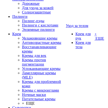
Дорожные
Для ухода за кожей
Солнцезащитные
Пилинги
Пилинг-пэды
Пилинги с кислотами
Уход за телом
Энзимные пилинги
Крем
Крем для
+
Увлажняющие кремы
рук
ЕЩЕ
Антивозрастные кремы
Крем для
Восстанавливающие
тела
кремы
Кремы для век
Кремы против
пигментации
Успокаивающие кремы
Ламеллярные кремы
(MLE)
Кремы для проблемной
кожи
Кремы с микроиглами
Ночные маски
Питательные кремы
+ ЕЩЕ
Сыворотки