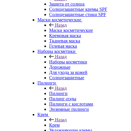
Защита от солнца
Солнцезащитные кремы SPF
Солнцезащитные стики SPF
Маски косметические
Назад
Маски косметические
Кремовая маска
Тканевая маска
Гелевая маска
Наборы косметики
Назад
Наборы косметики
Дорожные
Для ухода за кожей
Солнцезащитные
Пилинги
Назад
Пилинги
Пилинг-пэды
Пилинги с кислотами
Энзимные пилинги
Крем
Назад
Крем
Увлажняющие кремы