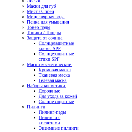
Лосьон
Маски для губ
Мист / Спрей
Мицеллярная вода
Пенка для умывания
Тонер-пэды
Тоники / Тонеры
Защита от солнца
Солнцезащитные
кремы SPF
Солнцезащитные
стики SPF
Маски косметические
Кремовая маска
Тканевая маска
Гелевая маска
Наборы косметики
Дорожные
Для ухода за кожей
Солнцезащитные
Пилинги
Пилинг-пэды
Пилинги с
кислотами
Энзимные пилинги