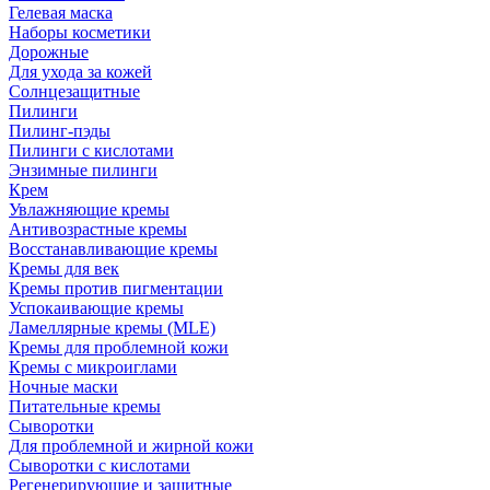
Гелевая маска
Наборы косметики
Дорожные
Для ухода за кожей
Солнцезащитные
Пилинги
Пилинг-пэды
Пилинги с кислотами
Энзимные пилинги
Крем
Увлажняющие кремы
Антивозрастные кремы
Восстанавливающие кремы
Кремы для век
Кремы против пигментации
Успокаивающие кремы
Ламеллярные кремы (MLE)
Кремы для проблемной кожи
Кремы с микроиглами
Ночные маски
Питательные кремы
Сыворотки
Для проблемной и жирной кожи
Сыворотки с кислотами
Регенерирующие и защитные