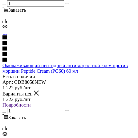
Заказать
Омолаживающий пептидный антивозрастной крем против
морщин Peptide Cream (PC60) 60 мл
Есть в наличии
Арт.: CDB8058NEW
1 222
руб.
/шт
Варианты цен
1 222
руб.
/шт
Подробности
Заказать