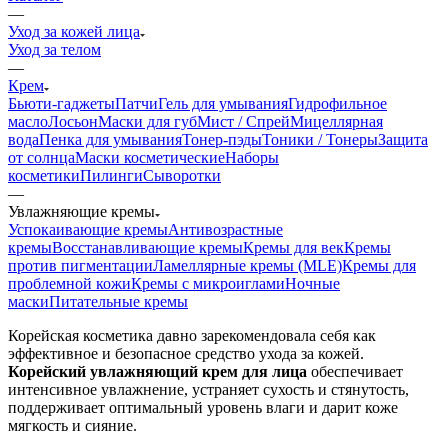
—
Уход за кожей лица
Уход за телом
—
Крем
Бьюти-гаджеты
Патчи
Гель для умывания
Гидрофильное
масло
Лосьон
Маски для губ
Мист / Спрей
Мицеллярная
вода
Пенка для умывания
Тонер-пэды
Тоники / Тонеры
Защита
от солнца
Маски косметические
Наборы
косметики
Пилинги
Сыворотки
—
Увлажняющие кремы
Успокаивающие кремы
Антивозрастные
кремы
Восстанавливающие кремы
Кремы для век
Кремы
против пигментации
Ламеллярные кремы (MLE)
Кремы для
проблемной кожи
Кремы с микроиглами
Ночные
маски
Питательные кремы
Корейская косметика давно зарекомендовала себя как
эффективное и безопасное средство ухода за кожей.
Корейский увлажняющий крем для лица
обеспечивает
интенсивное увлажнение, устраняет сухость и стянутость,
поддерживает оптимальный уровень влаги и дарит коже
мягкость и сияние.