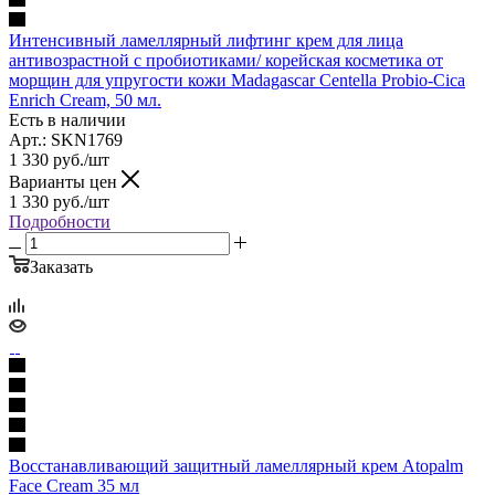
Интенсивный ламеллярный лифтинг крем для лица
антивозрастной с пробиотиками/ корейская косметика от
морщин для упругости кожи Madagascar Centella Probio-Cica
Enrich Cream, 50 мл.
Есть в наличии
Арт.: SKN1769
1 330
руб.
/шт
Варианты цен
1 330
руб.
/шт
Подробности
Заказать
Восстанавливающий защитный ламеллярный крем Atopalm
Face Cream 35 мл