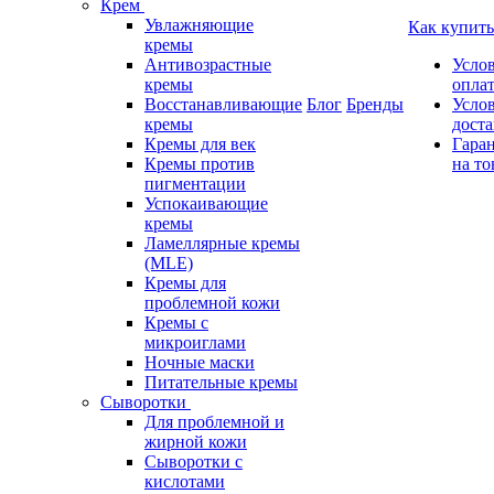
Крем
Увлажняющие
Как купить
кремы
Антивозрастные
Усло
кремы
опла
Восстанавливающие
Блог
Бренды
Усло
кремы
дост
Кремы для век
Гара
Кремы против
на то
пигментации
Успокаивающие
кремы
Ламеллярные кремы
(MLE)
Кремы для
проблемной кожи
Кремы с
микроиглами
Ночные маски
Питательные кремы
Сыворотки
Для проблемной и
жирной кожи
Сыворотки с
кислотами