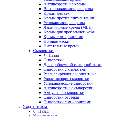
Антивозрастные кремы
Восстанавливающие кремы
Кремы для век
Кремы против пигментации
Успокаивающие кремы
Ламеллярные кремы (MLE)
Кремы для проблемной кожи
Кремы с микроиглами
Ночные маски
Питательные кремы
Сыворотки
Назад
Сыворотки
Для проблемной и жирной кожи
Сыворотки с кислотами
Регенерирующие и защитные
Увлажняющие сыворотки
Успокаивающие сыворотки
Антивозрастные сыворотки
Ампульные сыворотки
Сыворотки бустеры
Сыворотки с микроиглами
Уход за телом
Назад
Уход за телом