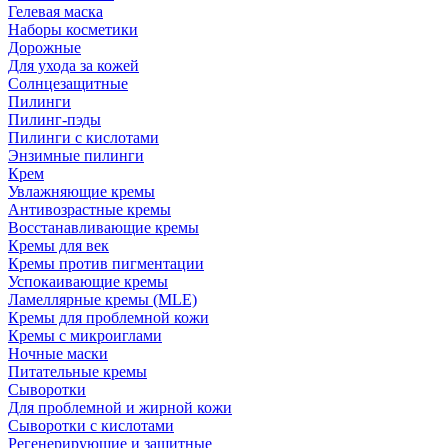
Гелевая маска
Наборы косметики
Дорожные
Для ухода за кожей
Солнцезащитные
Пилинги
Пилинг-пэды
Пилинги с кислотами
Энзимные пилинги
Крем
Увлажняющие кремы
Антивозрастные кремы
Восстанавливающие кремы
Кремы для век
Кремы против пигментации
Успокаивающие кремы
Ламеллярные кремы (MLE)
Кремы для проблемной кожи
Кремы с микроиглами
Ночные маски
Питательные кремы
Сыворотки
Для проблемной и жирной кожи
Сыворотки с кислотами
Регенерирующие и защитные