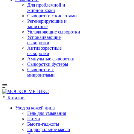
Для проблемной и
жирной кожи
Сыворотки с кислотами
Регенерирующие и
защитные
Увлажняющие сыворотки
Успокаивающие
сыворотки
Антивозрастные
сыворотки
Ампульные сыворотки
Сыворотки бустеры
Сыворотки с
микроиглами
Каталог
Уход за кожей лица
Гель для умывания
Патчи
Бьюти-гаджеты
Гидрофильное масло