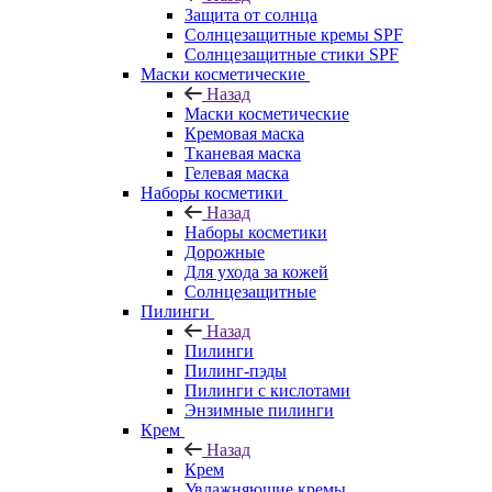
Защита от солнца
Солнцезащитные кремы SPF
Солнцезащитные стики SPF
Маски косметические
Назад
Маски косметические
Кремовая маска
Тканевая маска
Гелевая маска
Наборы косметики
Назад
Наборы косметики
Дорожные
Для ухода за кожей
Солнцезащитные
Пилинги
Назад
Пилинги
Пилинг-пэды
Пилинги с кислотами
Энзимные пилинги
Крем
Назад
Крем
Увлажняющие кремы