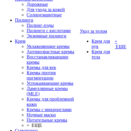
Дорожные
Для ухода за кожей
Солнцезащитные
Пилинги
Пилинг-пэды
Пилинги с кислотами
Уход за телом
Энзимные пилинги
Крем
Крем для
+
Увлажняющие кремы
рук
ЕЩЕ
Антивозрастные кремы
Крем для
Восстанавливающие
тела
кремы
Кремы для век
Кремы против
пигментации
Успокаивающие кремы
Ламеллярные кремы
(MLE)
Кремы для проблемной
кожи
Кремы с микроиглами
Ночные маски
Питательные кремы
+ ЕЩЕ
Сыворотки