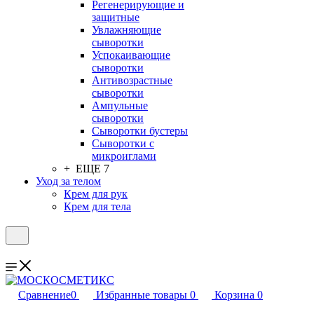
Регенерирующие и
защитные
Увлажняющие
сыворотки
Успокаивающие
сыворотки
Антивозрастные
сыворотки
Ампульные
сыворотки
Сыворотки бустеры
Сыворотки с
микроиглами
+ ЕЩЕ 7
Уход за телом
Крем для рук
Крем для тела
Сравнение
0
Избранные товары
0
Корзина
0