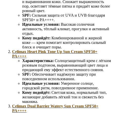
и выравнивания кожи. Снижает выраженность
пор, осветляет тёмные пятна и придаёт коже более
ровный цвет.
SPF:
Сильная защита от UVA и UVB благодаря
SPF50+ и PA++++.
Идеальные условия:
Высокая солнечная
активность, тёплый климат, прогулки и активный
отдых.
Кому подойдёт:
Комбинированной и жирной
коже — крем помогает контролировать сальный
блеск и очищает поры.
Celimax Heart Pink Tone Up Sun Cream SPF50+
PA++++
Характеристика:
Солнцезащитный крем с лёгким
розовым подтоном, выравнивающий цвет лица и
придающий ему эффект естественного сияния.
SPF:
Обеспечивает надёжную защиту при
повседневном использовании.
Идеальные условия:
Умеренное солнце,
городской ритм, повседневное применение.
Кому подойдёт:
Светлая кожа, нормальный тип,
желающие добавить лёгкий тон и свежесть без
макияжа.
Celimax Dual Barrier Watery Sun Cream SPF50+
PA++++