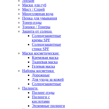
Лосьон
Маски для губ
Мист / Спрей
Мицеллярная вода
Пенка для умывания
Тонер-пэды
Тоники / Тонеры
Защита от солнца
Солнцезащитные
кремы SPF
Солнцезащитные
стики SPF
Маски косметические
Кремовая маска
Тканевая маска
Гелевая маска
Наборы косметики
Дорожные
Для ухода за кожей
Солнцезащитные
Пилинги
Пилинг-пэды
Пилинги с
кислотами
Энзимные пилинги