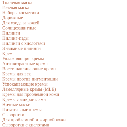
Тканевая маска
Гелевая маска
Наборы косметики
Дорожные
Для ухода за кожей
Солнцезащитные
Пилинги
Пилинг-пэды
Пилинги с кислотами
Энзимные пилинги
Крем
Увлажняющие кремы
Антивозрастные кремы
Восстанавливающие кремы
Кремы для век
Кремы против пигментации
Успокаивающие кремы
Ламеллярные кремы (MLE)
Кремы для проблемной кожи
Кремы с микроиглами
Ночные маски
Питательные кремы
Сыворотки
Для проблемной и жирной кожи
Сыворотки с кислотами