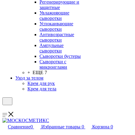
Регенерирующие и
защитные
Увлажняющие
сыворотки
Успокаивающие
сыворотки
Антивозрастные
сыворотки
Ампульные
сыворотки
Сыворотки бустеры
Сыворотки с
микроиглами
+ ЕЩЕ 7
Уход за телом
Крем для рук
Крем для тела
Сравнение
0
Избранные товары
0
Корзина
0