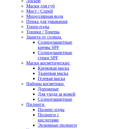
Лосьон
Маски для губ
Мист / Спрей
Мицеллярная вода
Пенка для умывания
Тонер-пэды
Тоники / Тонеры
Защита от солнца
Солнцезащитные
кремы SPF
Солнцезащитные
стики SPF
Маски косметические
Кремовая маска
Тканевая маска
Гелевая маска
Наборы косметики
Дорожные
Для ухода за кожей
Солнцезащитные
Пилинги
Пилинг-пэды
Пилинги с
кислотами
Энзимные пилинги