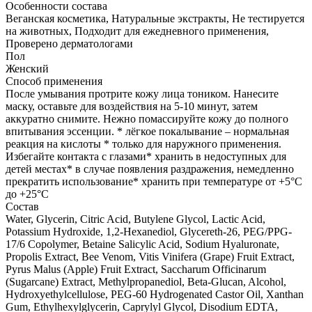
Особенности состава
Веганская косметика, Натуральные экстракты, Не тестируется
на животных, Подходит для ежедневного применения,
Проверено дерматологами
Пол
Женский
Способ применения
После умывания протрите кожу лица тоником. Нанесите
маску, оставьте для воздействия на 5-10 минут, затем
аккуратно снимите. Нежно помассируйте кожу до полного
впитывания эссенции. * лёгкое покалывание – нормальная
реакция на кислоты * только для наружного применения.
Избегайте контакта с глазами* хранить в недоступных для
детей местах* в случае появления раздражения, немедленно
прекратить использование* хранить при температуре от +5°С
до +25°С
Состав
Water, Glycerin, Citric Acid, Butylene Glycol, Lactic Acid,
Potassium Hydroxide, 1,2-Hexanediol, Glycereth-26, PEG/PPG-
17/6 Copolymer, Betaine Salicylic Acid, Sodium Hyaluronate,
Propolis Extract, Bee Venom, Vitis Vinifera (Grape) Fruit Extract,
Pyrus Malus (Apple) Fruit Extract, Saccharum Officinarum
(Sugarcane) Extract, Methylpropanediol, Beta-Glucan, Alcohol,
Hydroxyethylcellulose, PEG-60 Hydrogenated Castor Oil, Xanthan
Gum, Ethylhexylglycerin, Caprylyl Glycol, Disodium EDTA,