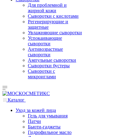
Для проблемной и
жирной кожи
Сыворотки с кислотами
Регенерирующие и
защитные
Увлажняющие сыворотки
Успокаивающие
сыворотки
Антивозрастные
сыворотки
Ампульные сыворотки
Сыворотки бустеры
Сыворотки с
микроиглами
Каталог
Уход за кожей лица
Гель для умывания
Патчи
Бьюти-гаджеты
Гидрофильное масло