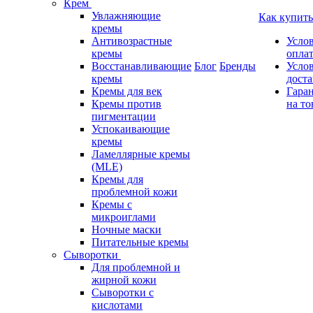
Крем
Увлажняющие
Как купить
кремы
Антивозрастные
Усло
кремы
опла
Восстанавливающие
Блог
Бренды
Усло
кремы
дост
Кремы для век
Гара
Кремы против
на то
пигментации
Успокаивающие
кремы
Ламеллярные кремы
(MLE)
Кремы для
проблемной кожи
Кремы с
микроиглами
Ночные маски
Питательные кремы
Сыворотки
Для проблемной и
жирной кожи
Сыворотки с
кислотами