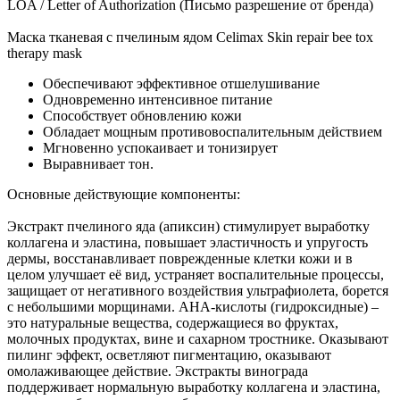
LOA / Letter of Authorization (Письмо разрешение от бренда)
Маска тканевая с пчелиным ядом Celimax Skin repair bee tox
therapy mask
Обеспечивают эффективное отшелушивание
Одновременно интенсивное питание
Способствует обновлению кожи
Обладает мощным противовоспалительным действием
Мгновенно успокаивает и тонизирует
Выравнивает тон.
Основные действующие компоненты:
Экстракт пчелиного яда (апиксин) стимулирует выработку
коллагена и эластина, повышает эластичность и упругость
дермы, восстанавливает поврежденные клетки кожи и в
целом улучшает её вид, устраняет воспалительные процессы,
защищает от негативного воздействия ультрафиолета, борется
с небольшими морщинами. АНА-кислоты (гидроксидные) –
это натуральные вещества, содержащиеся во фруктах,
молочных продуктах, вине и сахарном тростнике. Оказывают
пилинг эффект, осветляют пигментацию, оказывают
омолаживающее действие. Экстракты винограда
поддерживает нормальную выработку коллагена и эластина,