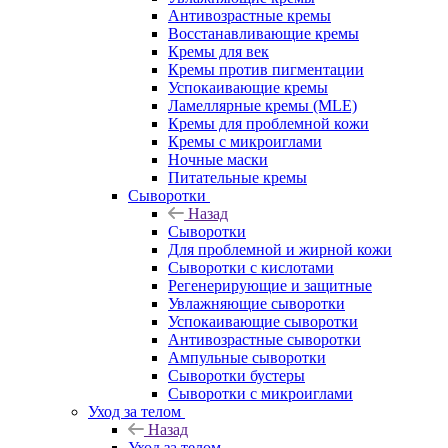
Антивозрастные кремы
Восстанавливающие кремы
Кремы для век
Кремы против пигментации
Успокаивающие кремы
Ламеллярные кремы (MLE)
Кремы для проблемной кожи
Кремы с микроиглами
Ночные маски
Питательные кремы
Сыворотки
Назад
Сыворотки
Для проблемной и жирной кожи
Сыворотки с кислотами
Регенерирующие и защитные
Увлажняющие сыворотки
Успокаивающие сыворотки
Антивозрастные сыворотки
Ампульные сыворотки
Сыворотки бустеры
Сыворотки с микроиглами
Уход за телом
Назад
Уход за телом