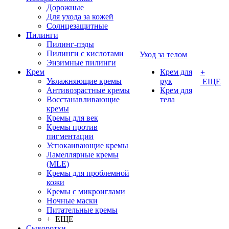
Дорожные
Для ухода за кожей
Солнцезащитные
Пилинги
Пилинг-пэды
Пилинги с кислотами
Уход за телом
Энзимные пилинги
Крем
Крем для
+
Увлажняющие кремы
рук
ЕЩЕ
Антивозрастные кремы
Крем для
Восстанавливающие
тела
кремы
Кремы для век
Кремы против
пигментации
Успокаивающие кремы
Ламеллярные кремы
(MLE)
Кремы для проблемной
кожи
Кремы с микроиглами
Ночные маски
Питательные кремы
+ ЕЩЕ
Сыворотки