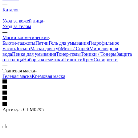
—
Каталог
—
Уход за кожей лица
Уход за телом
—
Маски косметические
Бьюти-гаджеты
Патчи
Гель для умывания
Гидрофильное
масло
Лосьон
Маски для губ
Мист / Спрей
Мицеллярная
вода
Пенка для умывания
Тонер-пэды
Тоники / Тонеры
Защита
от солнца
Наборы косметики
Пилинги
Крем
Сыворотки
—
Тканевая маска
Гелевая маска
Кремовая маска
Артикул:
CLM0295