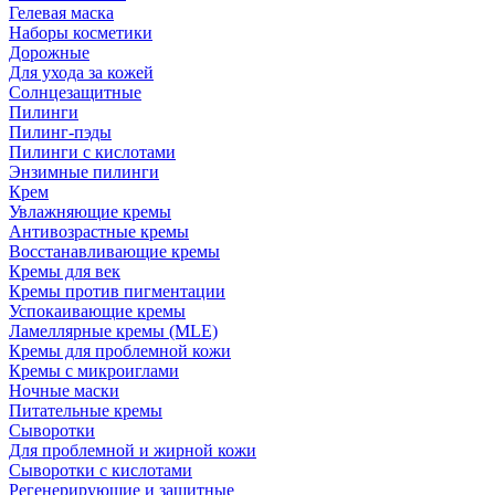
Гелевая маска
Наборы косметики
Дорожные
Для ухода за кожей
Солнцезащитные
Пилинги
Пилинг-пэды
Пилинги с кислотами
Энзимные пилинги
Крем
Увлажняющие кремы
Антивозрастные кремы
Восстанавливающие кремы
Кремы для век
Кремы против пигментации
Успокаивающие кремы
Ламеллярные кремы (MLE)
Кремы для проблемной кожи
Кремы с микроиглами
Ночные маски
Питательные кремы
Сыворотки
Для проблемной и жирной кожи
Сыворотки с кислотами
Регенерирующие и защитные