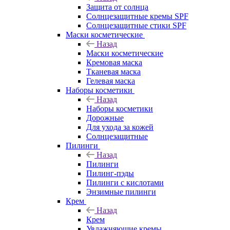
Защита от солнца
Солнцезащитные кремы SPF
Солнцезащитные стики SPF
Маски косметические
Назад
Маски косметические
Кремовая маска
Тканевая маска
Гелевая маска
Наборы косметики
Назад
Наборы косметики
Дорожные
Для ухода за кожей
Солнцезащитные
Пилинги
Назад
Пилинги
Пилинг-пэды
Пилинги с кислотами
Энзимные пилинги
Крем
Назад
Крем
Увлажняющие кремы