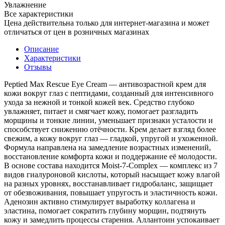
Увлажнение
Все характеристики
Цена действительна только для интернет-магазина и может
отличаться от цен в розничных магазинах
Описание
Характеристики
Отзывы
Peptied Max Rescue Eye Cream — антивозрастной крем для
кожи вокруг глаз с пептидами, созданный для интенсивного
ухода за нежной и тонкой кожей век. Средство глубоко
увлажняет, питает и смягчает кожу, помогает разгладить
морщины и тонкие линии, уменьшает признаки усталости и
способствует снижению отёчности. Крем делает взгляд более
свежим, а кожу вокруг глаз — гладкой, упругой и ухоженной.
Формула направлена на замедление возрастных изменений,
восстановление комфорта кожи и поддержание её молодости.
В основе состава находится Moist-7-Complex — комплекс из 7
видов гиалуроновой кислоты, который насыщает кожу влагой
на разных уровнях, восстанавливает гидробаланс, защищает
от обезвоживания, повышает упругость и эластичность кожи.
Аденозин активно стимулирует выработку коллагена и
эластина, помогает сократить глубину морщин, подтянуть
кожу и замедлить процессы старения. Аллантоин успокаивает