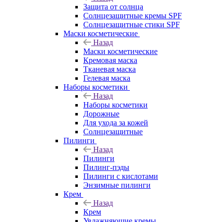
Защита от солнца
Солнцезащитные кремы SPF
Солнцезащитные стики SPF
Маски косметические
Назад
Маски косметические
Кремовая маска
Тканевая маска
Гелевая маска
Наборы косметики
Назад
Наборы косметики
Дорожные
Для ухода за кожей
Солнцезащитные
Пилинги
Назад
Пилинги
Пилинг-пэды
Пилинги с кислотами
Энзимные пилинги
Крем
Назад
Крем
Увлажняющие кремы