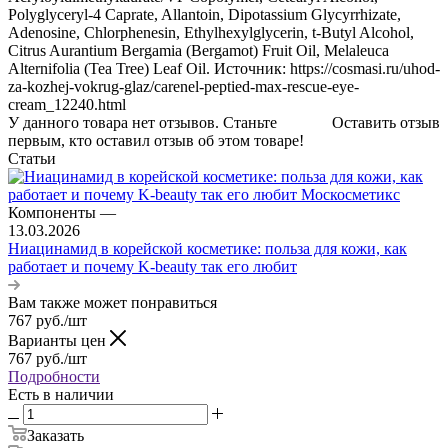
Polyglyceryl-4 Caprate, Allantoin, Dipotassium Glycyrrhizate,
Adenosine, Chlorphenesin, Ethylhexylglycerin, t-Butyl Alcohol,
Citrus Aurantium Bergamia (Bergamot) Fruit Oil, Melaleuca
Alternifolia (Tea Tree) Leaf Oil. Источник: https://cosmasi.ru/uhod-
za-kozhej-vokrug-glaz/carenel-peptied-max-rescue-eye-
cream_12240.html
У данного товара нет отзывов. Станьте
Оставить отзыв
первым, кто оставил отзыв об этом товаре!
Статьи
Компоненты
—
13.03.2026
Ниацинамид в корейской косметике: польза для кожи, как
работает и почему K-beauty так его любит
Вам также может понравиться
767
руб.
/шт
Варианты цен
767
руб.
/шт
Подробности
Есть в наличии
Заказать