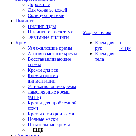
Дорожные
Для ухода за кожей
Солнцезащитные
Пилинги
Пилинг-пэды
Пилинги с кислотами
Уход за телом
Энзимные пилинги
Крем
Крем для
+
Увлажняющие кремы
рук
ЕЩЕ
Антивозрастные кремы
Крем для
Восстанавливающие
тела
кремы
Кремы для век
Кремы против
пигментации
Успокаивающие кремы
Ламеллярные кремы
(MLE)
Кремы для проблемной
кожи
Кремы с микроиглами
Ночные маски
Питательные кремы
+ ЕЩЕ
Сыворотки