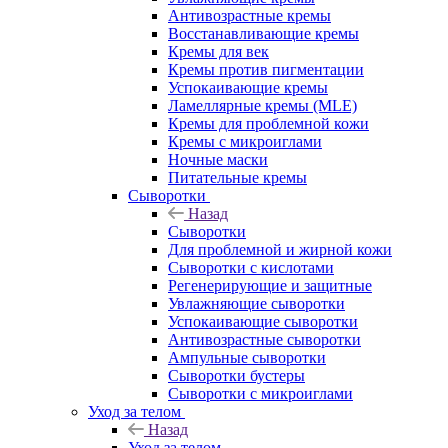
Антивозрастные кремы
Восстанавливающие кремы
Кремы для век
Кремы против пигментации
Успокаивающие кремы
Ламеллярные кремы (MLE)
Кремы для проблемной кожи
Кремы с микроиглами
Ночные маски
Питательные кремы
Сыворотки
Назад
Сыворотки
Для проблемной и жирной кожи
Сыворотки с кислотами
Регенерирующие и защитные
Увлажняющие сыворотки
Успокаивающие сыворотки
Антивозрастные сыворотки
Ампульные сыворотки
Сыворотки бустеры
Сыворотки с микроиглами
Уход за телом
Назад
Уход за телом