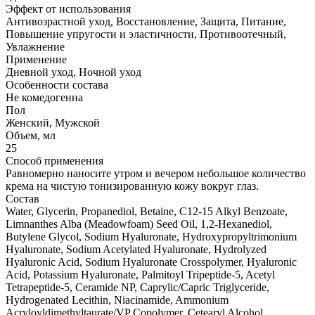
Эффект от использования
Антивозрастной уход, Восстановление, Защита, Питание,
Повышение упругости и эластичности, Противоотечный,
Увлажнение
Применение
Дневной уход, Ночной уход
Особенности состава
Не комедогенна
Пол
Женский, Мужской
Объем, мл
25
Способ применения
Равномерно наносите утром и вечером небольшое количество
крема на чистую тонизированную кожу вокруг глаз.
Состав
Water, Glycerin, Propanediol, Betaine, C12-15 Alkyl Benzoate,
Limnanthes Alba (Meadowfoam) Seed Oil, 1,2-Hexanediol,
Butylene Glycol, Sodium Hyaluronate, Hydroxypropyltrimonium
Hyaluronate, Sodium Acetylated Hyaluronate, Hydrolyzed
Hyaluronic Acid, Sodium Hyaluronate Crosspolymer, Hyaluronic
Acid, Potassium Hyaluronate, Palmitoyl Tripeptide-5, Acetyl
Tetrapeptide-5, Ceramide NP, Caprylic/Capric Triglyceride,
Hydrogenated Lecithin, Niacinamide, Ammonium
Acryloyldimethyltaurate/VP Copolymer, Cetearyl Alcohol,