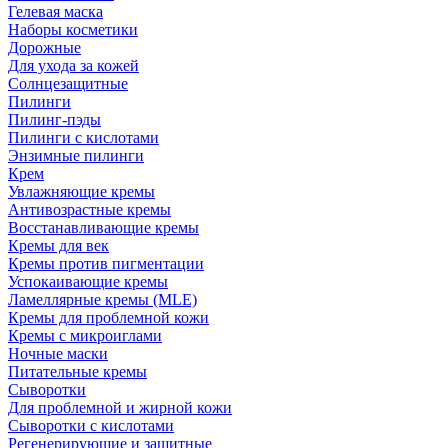
Гелевая маска
Наборы косметики
Дорожные
Для ухода за кожей
Солнцезащитные
Пилинги
Пилинг-пэды
Пилинги с кислотами
Энзимные пилинги
Крем
Увлажняющие кремы
Антивозрастные кремы
Восстанавливающие кремы
Кремы для век
Кремы против пигментации
Успокаивающие кремы
Ламеллярные кремы (MLE)
Кремы для проблемной кожи
Кремы с микроиглами
Ночные маски
Питательные кремы
Сыворотки
Для проблемной и жирной кожи
Сыворотки с кислотами
Регенерирующие и защитные