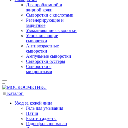
Для проблемной и
жирной кожи
Сыворотки с кислотами
Регенерирующие и
защитные
Увлажняющие сыворотки
Успокаивающие
сыворотки
Антивозрастные
сыворотки
Ампульные сыворотки
Сыворотки бустеры
Сыворотки с
микроиглами
Каталог
Уход за кожей лица
Гель для умывания
Патчи
Бьюти-гаджеты
Гидрофильное масло