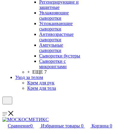
Регенерирующие и
защитные
Увлажняющие
сыворотки
Успокаивающие
сыворотки
Антивозрастные
сыворотки
Ампульные
сыворотки
Сыворотки бустеры
Сыворотки с
микроиглами
+ ЕЩЕ 7
Уход за телом
Крем для рук
Крем для тела
Сравнение
0
Избранные товары
0
Корзина
0