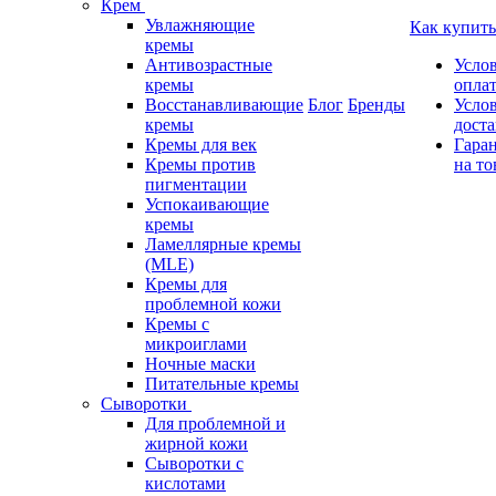
Крем
Увлажняющие
Как купить
кремы
Антивозрастные
Усло
кремы
опла
Восстанавливающие
Блог
Бренды
Усло
кремы
дост
Кремы для век
Гара
Кремы против
на то
пигментации
Успокаивающие
кремы
Ламеллярные кремы
(MLE)
Кремы для
проблемной кожи
Кремы с
микроиглами
Ночные маски
Питательные кремы
Сыворотки
Для проблемной и
жирной кожи
Сыворотки с
кислотами