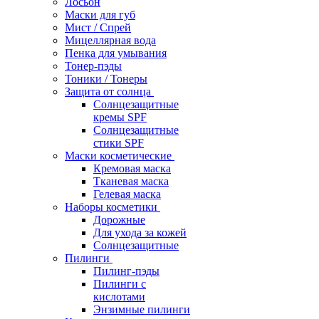
Лосьон
Маски для губ
Мист / Спрей
Мицеллярная вода
Пенка для умывания
Тонер-пэды
Тоники / Тонеры
Защита от солнца
Солнцезащитные
кремы SPF
Солнцезащитные
стики SPF
Маски косметические
Кремовая маска
Тканевая маска
Гелевая маска
Наборы косметики
Дорожные
Для ухода за кожей
Солнцезащитные
Пилинги
Пилинг-пэды
Пилинги с
кислотами
Энзимные пилинги