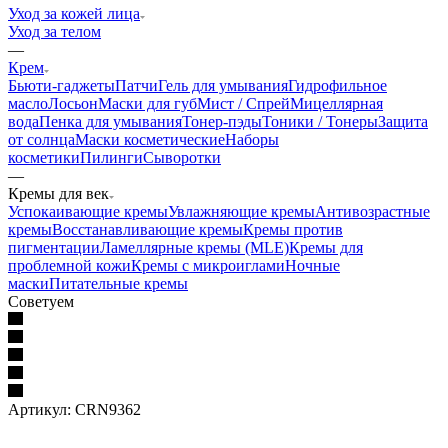
Уход за кожей лица
Уход за телом
—
Крем
Бьюти-гаджеты
Патчи
Гель для умывания
Гидрофильное
масло
Лосьон
Маски для губ
Мист / Спрей
Мицеллярная
вода
Пенка для умывания
Тонер-пэды
Тоники / Тонеры
Защита
от солнца
Маски косметические
Наборы
косметики
Пилинги
Сыворотки
—
Кремы для век
Успокаивающие кремы
Увлажняющие кремы
Антивозрастные
кремы
Восстанавливающие кремы
Кремы против
пигментации
Ламеллярные кремы (MLE)
Кремы для
проблемной кожи
Кремы с микроиглами
Ночные
маски
Питательные кремы
Советуем
Артикул:
CRN9362