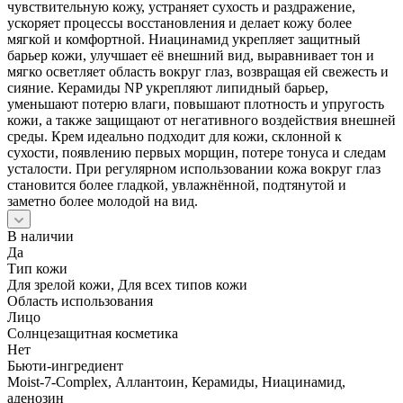
чувствительную кожу, устраняет сухость и раздражение,
ускоряет процессы восстановления и делает кожу более
мягкой и комфортной. Ниацинамид укрепляет защитный
барьер кожи, улучшает её внешний вид, выравнивает тон и
мягко осветляет область вокруг глаз, возвращая ей свежесть и
сияние. Керамиды NP укрепляют липидный барьер,
уменьшают потерю влаги, повышают плотность и упругость
кожи, а также защищают от негативного воздействия внешней
среды. Крем идеально подходит для кожи, склонной к
сухости, появлению первых морщин, потере тонуса и следам
усталости. При регулярном использовании кожа вокруг глаз
становится более гладкой, увлажнённой, подтянутой и
заметно более молодой на вид.
В наличии
Да
Тип кожи
Для зрелой кожи, Для всех типов кожи
Область использования
Лицо
Солнцезащитная косметика
Нет
Бьюти-ингредиент
Moist-7-Complex, Аллантоин, Керамиды, Ниацинамид,
аденозин