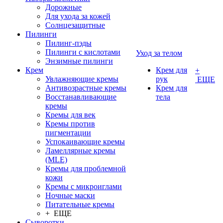
Дорожные
Для ухода за кожей
Солнцезащитные
Пилинги
Пилинг-пэды
Пилинги с кислотами
Уход за телом
Энзимные пилинги
Крем
Крем для
+
Увлажняющие кремы
рук
ЕЩЕ
Антивозрастные кремы
Крем для
Восстанавливающие
тела
кремы
Кремы для век
Кремы против
пигментации
Успокаивающие кремы
Ламеллярные кремы
(MLE)
Кремы для проблемной
кожи
Кремы с микроиглами
Ночные маски
Питательные кремы
+ ЕЩЕ
Сыворотки