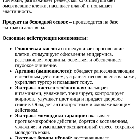
тон кожи, разглаживает рельеф, мягко отшелушивает
омертвевшие клетки, насыщает влагой и повышает
эластичность.
Продукт на безводной основе
– производится на базе
экстракта алоэ вера.
Основные действующие компоненты:
Гликолевая кислота:
отшелушивает ороговевшие
клетки, стимулирует обновление эпидермиса,
разглаживает морщины, осветляет и обеспечивает
глубокое очищение.
Аргинин (аминокислота):
обладает ранозаживляющим
и лечебным действием, устраняет несовершенства кожи,
укрепляет тургор и повышает тонус.
Экстракт листьев зелёного чая:
насыщает
витаминами, увлажняет, тонизирует, контролирует
жирность, улучшает цвет лица и придает здоровое
сияние. Обладает антивозрастным и омолаживающим
действием.
Экстракт момордики харанции:
оказывает
противомикробное действие, борется с воспалением,
увлажняет и уменьшает оксидативный стресс, сохраняя
молодость кожи.
Экстракт бузины чёрной:
восстанавливает