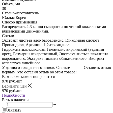
Объем, мл
30
Страна-изготовитель
Южная Корея
Способ применения
Распределить 2-3 капли сыворотки по чистой коже легкими
вбивающими движениями.
Состав
Экстракт листьев алоэ барбаденсис, Гликолевая кислота,
Пропандиол, Аргинин, 1,2-гександиол,
Гидроксиэтилцеллюлоза, Гамамелис виргинский (ведьмин
орех), Розмарин лекарственный, Экстракт листьев эвкалипта
шаровидного, Экстракт тимьяна обыкновенного, Экстракт
аспалатуса линейного
У данного товара нет отзывов. Станьте
Оставить отзыв
первым, кто оставил отзыв об этом товаре!
Вам также может понравиться
970
руб.
/шт
Варианты цен
970
руб.
/шт
Подробности
Есть в наличии
Заказать