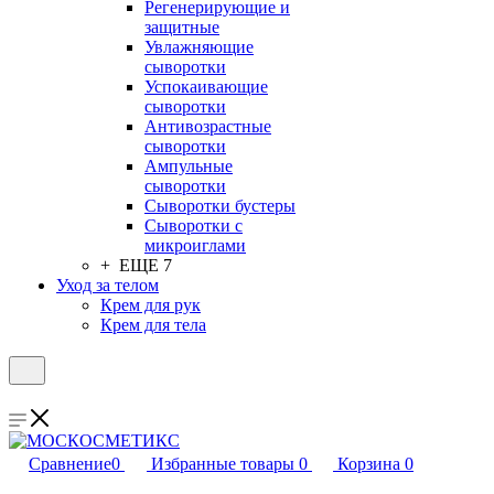
Регенерирующие и
защитные
Увлажняющие
сыворотки
Успокаивающие
сыворотки
Антивозрастные
сыворотки
Ампульные
сыворотки
Сыворотки бустеры
Сыворотки с
микроиглами
+ ЕЩЕ 7
Уход за телом
Крем для рук
Крем для тела
Сравнение
0
Избранные товары
0
Корзина
0