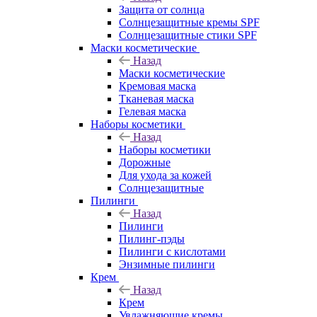
Защита от солнца
Солнцезащитные кремы SPF
Солнцезащитные стики SPF
Маски косметические
Назад
Маски косметические
Кремовая маска
Тканевая маска
Гелевая маска
Наборы косметики
Назад
Наборы косметики
Дорожные
Для ухода за кожей
Солнцезащитные
Пилинги
Назад
Пилинги
Пилинг-пэды
Пилинги с кислотами
Энзимные пилинги
Крем
Назад
Крем
Увлажняющие кремы