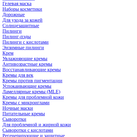
Гелевая маска
Наборы косметики
Дорожные
Для ухода за кожей
Солнцезащитные
Пилинги
Пилинг-пэды
Пилинги с кислотами
Энзимные пилинги
Крем
Увлажняющие кремы
Антивозрастные кремы
Восстанавливающие кремы
Кремы для век
Кремы против пигментации
Успокаивающие кремы
Ламеллярные кремы (MLE)
Кремы для проблемной кожи
Кремы с микроиглами
Ночные маски
Питательные кремы
Сыворотки
Для проблемной и жирной кожи
Сыворотки с кислотами
Регенерирующие и защитные