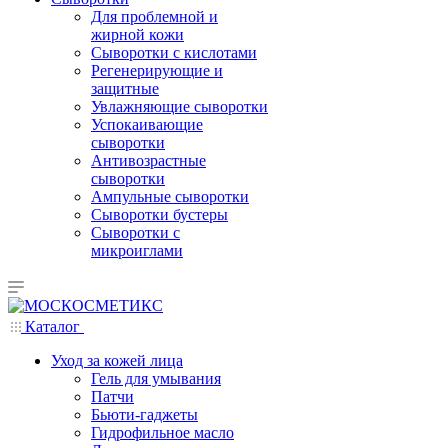
Для проблемной и
жирной кожи
Сыворотки с кислотами
Регенерирующие и
защитные
Увлажняющие сыворотки
Успокаивающие
сыворотки
Антивозрастные
сыворотки
Ампульные сыворотки
Сыворотки бустеры
Сыворотки с
микроиглами
Каталог
Уход за кожей лица
Гель для умывания
Патчи
Бьюти-гаджеты
Гидрофильное масло