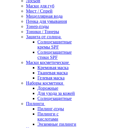
Лосьон
Маски для губ
Мист / Спрей
Мицеллярная вода
Пенка для умывания
Тонер-пэды
Тоники / Тонеры
Защита от солнца
Солнцезащитные
кремы SPF
Солнцезащитные
стики SPF
Маски косметические
Кремовая маска
Тканевая маска
Гелевая маска
Наборы косметики
Дорожные
Для ухода за кожей
Солнцезащитные
Пилинги
Пилинг-пэды
Пилинги с
кислотами
Энзимные пилинги