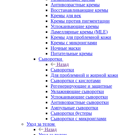
Антивозрастные кремы
Восстанавливающие кремы
Кремы для век
Кремы против пигментации
Успокаивающие кремы
Ламеллярные кремы (MLE)
Кремы для проблемной кожи
Кремы с микроиглами
Ночные маски
Питательные кремы
Сыворотки
Назад
Сыворотки
Для проблемной и жирной кожи
Сыворотки с кислотами
Регенерирующие и защитные
Увлажняющие сыворотки
Успокаивающие сыворотки
Антивозрастные сыворотки
Ампульные сыворотки
Сыворотки бустеры
Сыворотки с микроиглами
Уход за телом
Назад
Уход за телом