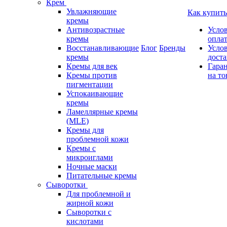
Крем
Увлажняющие
Как купить
кремы
Антивозрастные
Усло
кремы
опла
Восстанавливающие
Блог
Бренды
Усло
кремы
дост
Кремы для век
Гара
Кремы против
на то
пигментации
Успокаивающие
кремы
Ламеллярные кремы
(MLE)
Кремы для
проблемной кожи
Кремы с
микроиглами
Ночные маски
Питательные кремы
Сыворотки
Для проблемной и
жирной кожи
Сыворотки с
кислотами