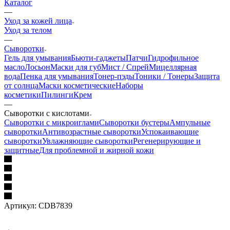
Каталог
—
Уход за кожей лица
Уход за телом
—
Сыворотки
Гель для умывания
Бьюти-гаджеты
Патчи
Гидрофильное
масло
Лосьон
Маски для губ
Мист / Спрей
Мицеллярная
вода
Пенка для умывания
Тонер-пэды
Тоники / Тонеры
Защита
от солнца
Маски косметические
Наборы
косметики
Пилинги
Крем
—
Сыворотки с кислотами
Сыворотки с микроиглами
Сыворотки бустеры
Ампульные
сыворотки
Антивозрастные сыворотки
Успокаивающие
сыворотки
Увлажняющие сыворотки
Регенерирующие и
защитные
Для проблемной и жирной кожи
Артикул:
CDB7839