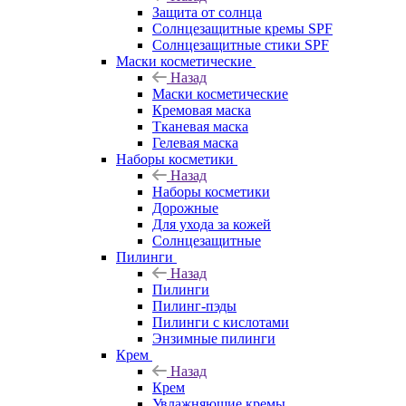
Защита от солнца
Солнцезащитные кремы SPF
Солнцезащитные стики SPF
Маски косметические
Назад
Маски косметические
Кремовая маска
Тканевая маска
Гелевая маска
Наборы косметики
Назад
Наборы косметики
Дорожные
Для ухода за кожей
Солнцезащитные
Пилинги
Назад
Пилинги
Пилинг-пэды
Пилинги с кислотами
Энзимные пилинги
Крем
Назад
Крем
Увлажняющие кремы