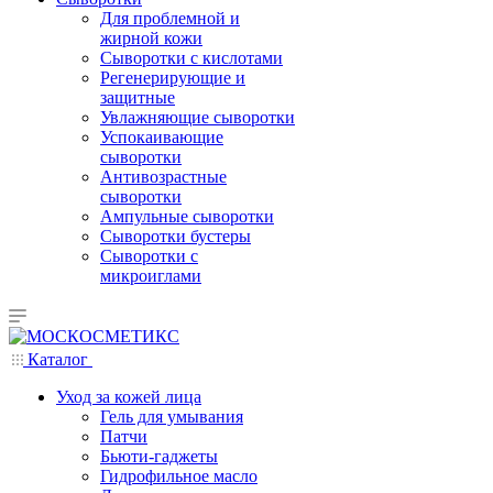
Для проблемной и
жирной кожи
Сыворотки с кислотами
Регенерирующие и
защитные
Увлажняющие сыворотки
Успокаивающие
сыворотки
Антивозрастные
сыворотки
Ампульные сыворотки
Сыворотки бустеры
Сыворотки с
микроиглами
Каталог
Уход за кожей лица
Гель для умывания
Патчи
Бьюти-гаджеты
Гидрофильное масло