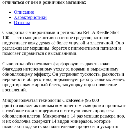
отличаться от цен в розничных магазинах
Описание
Характеристики
Отзывы
Сыворотка с микроиглами и ретинолом Reti-A Reedle Shot
100 — это мощное антивозрастное средство, которое
подтягивает кожу, делая её более упругой и эластичной. Оно
разглаживает морщины, борется с пигментными пятнами и
помогает справиться с высыпаниями.
Сыворотка обеспечивает фарфоровую гладкость кожи
благодаря интенсивному уходу за порами и выраженному
обновляющему эффекту. Он устраняет тусклость, рыхлость и
неровности общего тона, нормализует работу сальных желез,
предотвращая жирный блеск, закупорку пор и появление
воспалений.
Микроигольчатая технология CicaReedle (95 000
ppm) позволяет активным компонентам сыворотки проникать
в глубокие слои эпидермиса и стимулировать процессы
обновления клеток. Микроиглы в 14 раз меньше размера пор,
и их оболочка содержит 14 видов минералов, которые
помогают подавить воспалительные процессы и ускорить