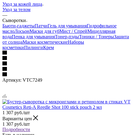
Уход за кожей лица
Уход за телом
—
Сыворотки
Бьюти-гаджеты
Патчи
Гель для умывания
Гидрофильное
масло
Лосьон
Маски для губ
Мист / Спрей
Мицеллярная
вода
Пенка для умывания
Тонер-пэды
Тоники / Тонеры
Защита
от солнца
Маски косметические
Наборы
косметики
Пилинги
Крем
Артикул:
VTC7249
1 307
руб.
/шт
Варианты цен
1 307
руб.
/шт
Подробности
Есть в наличии