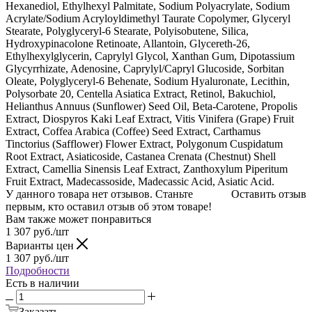
Hexanediol, Ethylhexyl Palmitate, Sodium Polyacrylate, Sodium
Acrylate/Sodium Acryloyldimethyl Taurate Copolymer, Glyceryl
Stearate, Polyglyceryl-6 Stearate, Polyisobutene, Silica,
Hydroxypinacolone Retinoate, Allantoin, Glycereth-26,
Ethylhexylglycerin, Caprylyl Glycol, Xanthan Gum, Dipotassium
Glycyrrhizate, Adenosine, Caprylyl/Capryl Glucoside, Sorbitan
Oleate, Polyglyceryl-6 Behenate, Sodium Hyaluronate, Lecithin,
Polysorbate 20, Centella Asiatica Extract, Retinol, Bakuchiol,
Helianthus Annuus (Sunflower) Seed Oil, Beta-Carotene, Propolis
Extract, Diospyros Kaki Leaf Extract, Vitis Vinifera (Grape) Fruit
Extract, Coffea Arabica (Coffee) Seed Extract, Carthamus
Tinctorius (Safflower) Flower Extract, Polygonum Cuspidatum
Root Extract, Asiaticoside, Castanea Crenata (Chestnut) Shell
Extract, Camellia Sinensis Leaf Extract, Zanthoxylum Piperitum
Fruit Extract, Madecassoside, Madecassic Acid, Asiatic Acid.
У данного товара нет отзывов. Станьте
Оставить отзыв
первым, кто оставил отзыв об этом товаре!
Вам также может понравиться
1 307
руб.
/шт
Варианты цен
1 307
руб.
/шт
Подробности
Есть в наличии
Заказать