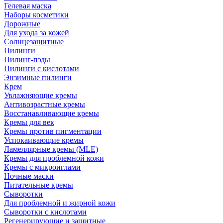
Гелевая маска
Наборы косметики
Дорожные
Для ухода за кожей
Солнцезащитные
Пилинги
Пилинг-пэды
Пилинги с кислотами
Энзимные пилинги
Крем
Увлажняющие кремы
Антивозрастные кремы
Восстанавливающие кремы
Кремы для век
Кремы против пигментации
Успокаивающие кремы
Ламеллярные кремы (MLE)
Кремы для проблемной кожи
Кремы с микроиглами
Ночные маски
Питательные кремы
Сыворотки
Для проблемной и жирной кожи
Сыворотки с кислотами
Регенерирующие и защитные