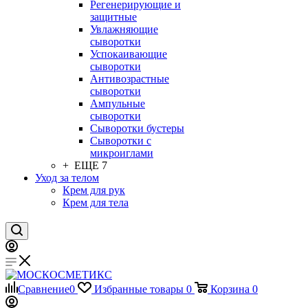
Регенерирующие и
защитные
Увлажняющие
сыворотки
Успокаивающие
сыворотки
Антивозрастные
сыворотки
Ампульные
сыворотки
Сыворотки бустеры
Сыворотки с
микроиглами
+ ЕЩЕ 7
Уход за телом
Крем для рук
Крем для тела
Сравнение
0
Избранные товары
0
Корзина
0