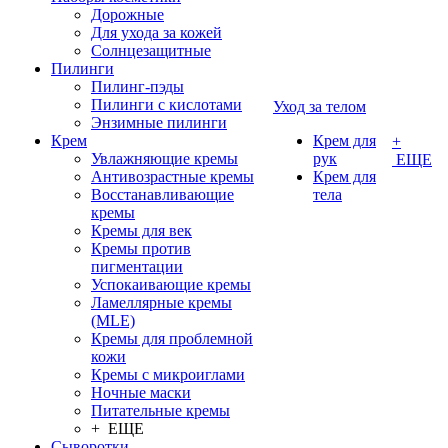
Дорожные
Для ухода за кожей
Солнцезащитные
Пилинги
Пилинг-пэды
Пилинги с кислотами
Уход за телом
Энзимные пилинги
Крем
Крем для
+
Увлажняющие кремы
рук
ЕЩЕ
Антивозрастные кремы
Крем для
Восстанавливающие
тела
кремы
Кремы для век
Кремы против
пигментации
Успокаивающие кремы
Ламеллярные кремы
(MLE)
Кремы для проблемной
кожи
Кремы с микроиглами
Ночные маски
Питательные кремы
+ ЕЩЕ
Сыворотки