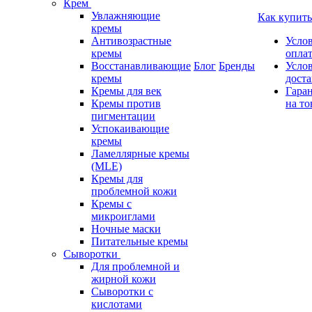
Крем
Увлажняющие
Как купить
кремы
Антивозрастные
Усло
кремы
опла
Восстанавливающие
Блог
Бренды
Усло
кремы
дост
Кремы для век
Гара
Кремы против
на то
пигментации
Успокаивающие
кремы
Ламеллярные кремы
(MLE)
Кремы для
проблемной кожи
Кремы с
микроиглами
Ночные маски
Питательные кремы
Сыворотки
Для проблемной и
жирной кожи
Сыворотки с
кислотами