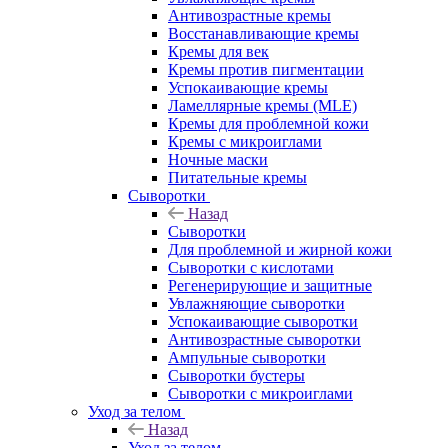
Антивозрастные кремы
Восстанавливающие кремы
Кремы для век
Кремы против пигментации
Успокаивающие кремы
Ламеллярные кремы (MLE)
Кремы для проблемной кожи
Кремы с микроиглами
Ночные маски
Питательные кремы
Сыворотки
Назад
Сыворотки
Для проблемной и жирной кожи
Сыворотки с кислотами
Регенерирующие и защитные
Увлажняющие сыворотки
Успокаивающие сыворотки
Антивозрастные сыворотки
Ампульные сыворотки
Сыворотки бустеры
Сыворотки с микроиглами
Уход за телом
Назад
Уход за телом