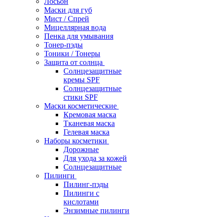
Лосьон
Маски для губ
Мист / Спрей
Мицеллярная вода
Пенка для умывания
Тонер-пэды
Тоники / Тонеры
Защита от солнца
Солнцезащитные
кремы SPF
Солнцезащитные
стики SPF
Маски косметические
Кремовая маска
Тканевая маска
Гелевая маска
Наборы косметики
Дорожные
Для ухода за кожей
Солнцезащитные
Пилинги
Пилинг-пэды
Пилинги с
кислотами
Энзимные пилинги