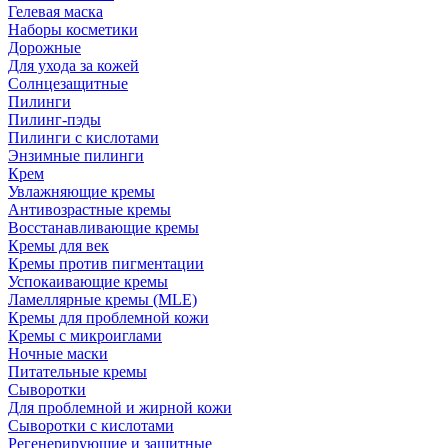
Гелевая маска
Наборы косметики
Дорожные
Для ухода за кожей
Солнцезащитные
Пилинги
Пилинг-пэды
Пилинги с кислотами
Энзимные пилинги
Крем
Увлажняющие кремы
Антивозрастные кремы
Восстанавливающие кремы
Кремы для век
Кремы против пигментации
Успокаивающие кремы
Ламеллярные кремы (MLE)
Кремы для проблемной кожи
Кремы с микроиглами
Ночные маски
Питательные кремы
Сыворотки
Для проблемной и жирной кожи
Сыворотки с кислотами
Регенерирующие и защитные