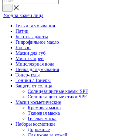
Уход за кожей лица
Гель для умывания
Патчи
Бьюти-гаджеты
Гидрофильное масло
Лосьон
Маски для губ
Мист / Спрей
Мицеллярная вода
Пенка для умывания
Тонер-пэды
Тоники / Тонеры
Защита от солнца
Солнцезащитные кремы SPF
Солнцезащитные стики SPF
Маски косметические
Кремовая маска
Тканевая маска
Гелевая маска
Наборы косметики
Дорожные
Для ухода за кожей