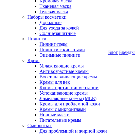
Кремовая маска
Тканевая маска
Гелевая маска
Наборы косметики
Дорожные
Для ухода за кожей
Солнцезащитные
Пилинги
Пилинг-пэды
Пилинги с кислотами
Блог
Бренды
Энзимные пилинги
Крем
Увлажняющие кремы
Антивозрастные кремы
Восстанавливающие кремы
Кремы для век
Кремы против пигментации
Успокаивающие кремы
Ламеллярные кремы (MLE)
Кремы для проблемной кожи
Кремы с микроиглами
Ночные маски
Питательные кремы
Сыворотки
Для проблемной и жирной кожи