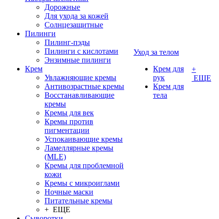
Дорожные
Для ухода за кожей
Солнцезащитные
Пилинги
Пилинг-пэды
Пилинги с кислотами
Уход за телом
Энзимные пилинги
Крем
Крем для
+
Увлажняющие кремы
рук
ЕЩЕ
Антивозрастные кремы
Крем для
Восстанавливающие
тела
кремы
Кремы для век
Кремы против
пигментации
Успокаивающие кремы
Ламеллярные кремы
(MLE)
Кремы для проблемной
кожи
Кремы с микроиглами
Ночные маски
Питательные кремы
+ ЕЩЕ
Сыворотки