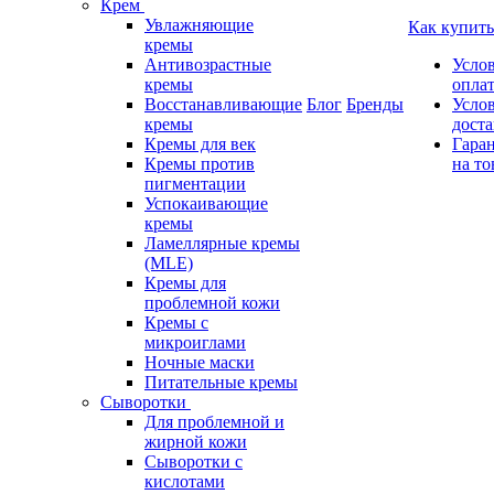
Крем
Увлажняющие
Как купить
кремы
Антивозрастные
Усло
кремы
опла
Восстанавливающие
Блог
Бренды
Усло
кремы
дост
Кремы для век
Гара
Кремы против
на то
пигментации
Успокаивающие
кремы
Ламеллярные кремы
(MLE)
Кремы для
проблемной кожи
Кремы с
микроиглами
Ночные маски
Питательные кремы
Сыворотки
Для проблемной и
жирной кожи
Сыворотки с
кислотами