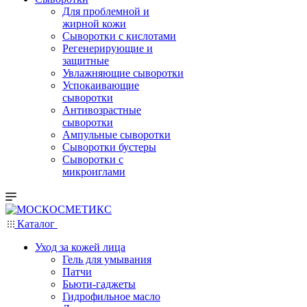
Для проблемной и
жирной кожи
Сыворотки с кислотами
Регенерирующие и
защитные
Увлажняющие сыворотки
Успокаивающие
сыворотки
Антивозрастные
сыворотки
Ампульные сыворотки
Сыворотки бустеры
Сыворотки с
микроиглами
Каталог
Уход за кожей лица
Гель для умывания
Патчи
Бьюти-гаджеты
Гидрофильное масло