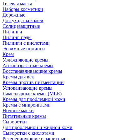
Гелевая маска
Наборы косметики
Дорожные
Для ухода за кожей
Солнцезащитные
Пилинги
Пилинг-пэды
Пилинги с кислотами
Энзимные пилинги
Крем
Увлажняющие кремы
Антивозрастные кремы
Восстанавливающие кремы
Кремы для век
Кремы против пигментации
Успокаивающие кремы
Ламеллярные кремы (MLE)
Кремы для проблемной кожи
Кремы с микроиглами
Ночные маски
Питательные кремы
Сыворотки
Для проблемной и жирной кожи
Сыворотки с кислотами
Регенерирующие и защитные