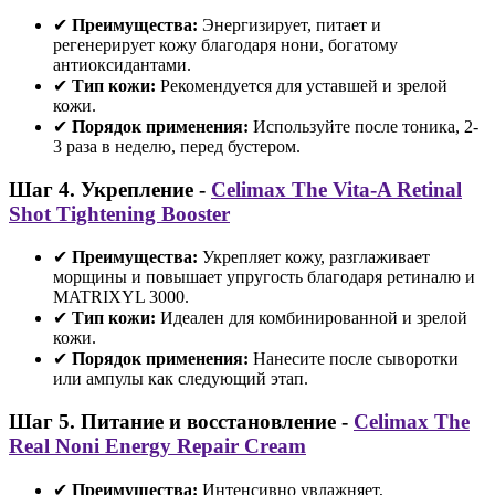
✔
Преимущества:
Энергизирует, питает и
регенерирует кожу благодаря нони, богатому
антиоксидантами.
✔
Тип кожи:
Рекомендуется для уставшей и зрелой
кожи.
✔
Порядок применения:
Используйте после тоника, 2-
3 раза в неделю, перед бустером.
Шаг 4. Укрепление -
Celimax The Vita-A Retinal
Shot Tightening Booster
✔
Преимущества:
Укрепляет кожу, разглаживает
морщины и повышает упругость благодаря ретиналю и
MATRIXYL 3000.
✔
Тип кожи:
Идеален для комбинированной и зрелой
кожи.
✔
Порядок применения:
Нанесите после сыворотки
или ампулы как следующий этап.
Шаг 5. Питание и восстановление -
Celimax The
Real Noni Energy Repair Cream
✔
Преимущества:
Интенсивно увлажняет,