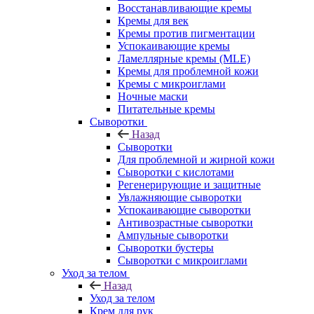
Восстанавливающие кремы
Кремы для век
Кремы против пигментации
Успокаивающие кремы
Ламеллярные кремы (MLE)
Кремы для проблемной кожи
Кремы с микроиглами
Ночные маски
Питательные кремы
Сыворотки
Назад
Сыворотки
Для проблемной и жирной кожи
Сыворотки с кислотами
Регенерирующие и защитные
Увлажняющие сыворотки
Успокаивающие сыворотки
Антивозрастные сыворотки
Ампульные сыворотки
Сыворотки бустеры
Сыворотки с микроиглами
Уход за телом
Назад
Уход за телом
Крем для рук