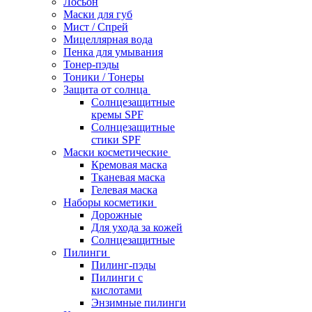
Лосьон
Маски для губ
Мист / Спрей
Мицеллярная вода
Пенка для умывания
Тонер-пэды
Тоники / Тонеры
Защита от солнца
Солнцезащитные
кремы SPF
Солнцезащитные
стики SPF
Маски косметические
Кремовая маска
Тканевая маска
Гелевая маска
Наборы косметики
Дорожные
Для ухода за кожей
Солнцезащитные
Пилинги
Пилинг-пэды
Пилинги с
кислотами
Энзимные пилинги