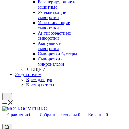
Регенерирующие и
защитные
Увлажняющие
сыворотки
Успокаивающие
сыворотки
Антивозрастные
сыворотки
Ампульные
сыворотки
Сыворотки бустеры
Сыворотки с
микроиглами
+ ЕЩЕ 7
Уход за телом
Крем для рук
Крем для тела
Сравнение
0
Избранные товары
0
Корзина
0