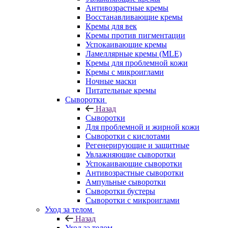
Антивозрастные кремы
Восстанавливающие кремы
Кремы для век
Кремы против пигментации
Успокаивающие кремы
Ламеллярные кремы (MLE)
Кремы для проблемной кожи
Кремы с микроиглами
Ночные маски
Питательные кремы
Сыворотки
Назад
Сыворотки
Для проблемной и жирной кожи
Сыворотки с кислотами
Регенерирующие и защитные
Увлажняющие сыворотки
Успокаивающие сыворотки
Антивозрастные сыворотки
Ампульные сыворотки
Сыворотки бустеры
Сыворотки с микроиглами
Уход за телом
Назад
Уход за телом