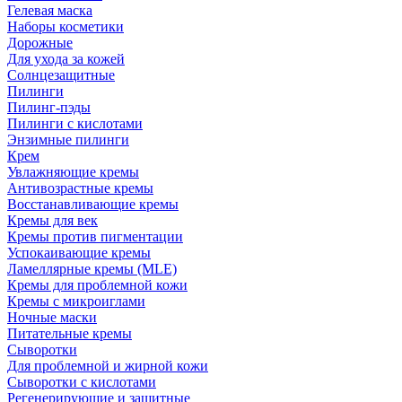
Гелевая маска
Наборы косметики
Дорожные
Для ухода за кожей
Солнцезащитные
Пилинги
Пилинг-пэды
Пилинги с кислотами
Энзимные пилинги
Крем
Увлажняющие кремы
Антивозрастные кремы
Восстанавливающие кремы
Кремы для век
Кремы против пигментации
Успокаивающие кремы
Ламеллярные кремы (MLE)
Кремы для проблемной кожи
Кремы с микроиглами
Ночные маски
Питательные кремы
Сыворотки
Для проблемной и жирной кожи
Сыворотки с кислотами
Регенерирующие и защитные