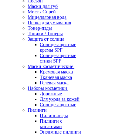
Лосьон
Маски для губ
Мист / Спрей
Мицеллярная вода
Пенка для умывания
Тонер-пэды
Тоники / Тонеры
Защита от солнца
Солнцезащитные
кремы SPF
Солнцезащитные
стики SPF
Маски косметические
Кремовая маска
Тканевая маска
Гелевая маска
Наборы косметики
Дорожные
Для ухода за кожей
Солнцезащитные
Пилинги
Пилинг-пэды
Пилинги с
кислотами
Энзимные пилинги