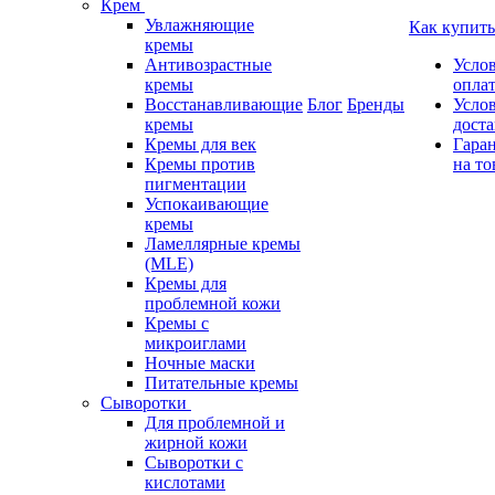
Крем
Увлажняющие
Как купить
кремы
Антивозрастные
Усло
кремы
опла
Восстанавливающие
Блог
Бренды
Усло
кремы
дост
Кремы для век
Гара
Кремы против
на то
пигментации
Успокаивающие
кремы
Ламеллярные кремы
(MLE)
Кремы для
проблемной кожи
Кремы с
микроиглами
Ночные маски
Питательные кремы
Сыворотки
Для проблемной и
жирной кожи
Сыворотки с
кислотами