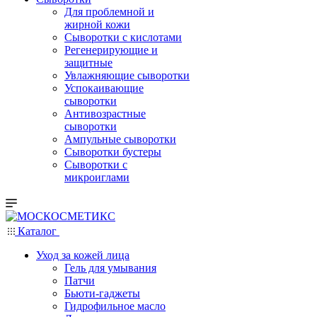
Для проблемной и
жирной кожи
Сыворотки с кислотами
Регенерирующие и
защитные
Увлажняющие сыворотки
Успокаивающие
сыворотки
Антивозрастные
сыворотки
Ампульные сыворотки
Сыворотки бустеры
Сыворотки с
микроиглами
Каталог
Уход за кожей лица
Гель для умывания
Патчи
Бьюти-гаджеты
Гидрофильное масло