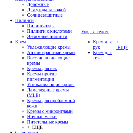
Дорожные
Для ухода за кожей
Солнцезащитные
Пилинги
Пилинг-пэды
Пилинги с кислотами
Уход за телом
Энзимные пилинги
Крем
Крем для
+
Увлажняющие кремы
рук
ЕЩЕ
Антивозрастные кремы
Крем для
Восстанавливающие
тела
кремы
Кремы для век
Кремы против
пигментации
Успокаивающие кремы
Ламеллярные кремы
(MLE)
Кремы для проблемной
кожи
Кремы с микроиглами
Ночные маски
Питательные кремы
+ ЕЩЕ
Сыворотки