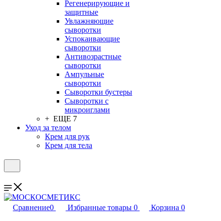
Регенерирующие и
защитные
Увлажняющие
сыворотки
Успокаивающие
сыворотки
Антивозрастные
сыворотки
Ампульные
сыворотки
Сыворотки бустеры
Сыворотки с
микроиглами
+ ЕЩЕ 7
Уход за телом
Крем для рук
Крем для тела
Сравнение
0
Избранные товары
0
Корзина
0