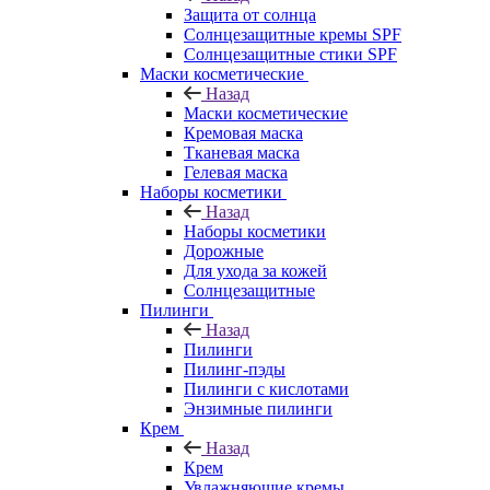
Защита от солнца
Солнцезащитные кремы SPF
Солнцезащитные стики SPF
Маски косметические
Назад
Маски косметические
Кремовая маска
Тканевая маска
Гелевая маска
Наборы косметики
Назад
Наборы косметики
Дорожные
Для ухода за кожей
Солнцезащитные
Пилинги
Назад
Пилинги
Пилинг-пэды
Пилинги с кислотами
Энзимные пилинги
Крем
Назад
Крем
Увлажняющие кремы