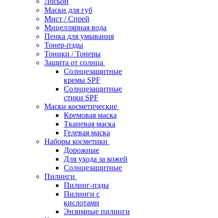
Лосьон
Маски для губ
Мист / Спрей
Мицеллярная вода
Пенка для умывания
Тонер-пэды
Тоники / Тонеры
Защита от солнца
Солнцезащитные
кремы SPF
Солнцезащитные
стики SPF
Маски косметические
Кремовая маска
Тканевая маска
Гелевая маска
Наборы косметики
Дорожные
Для ухода за кожей
Солнцезащитные
Пилинги
Пилинг-пэды
Пилинги с
кислотами
Энзимные пилинги