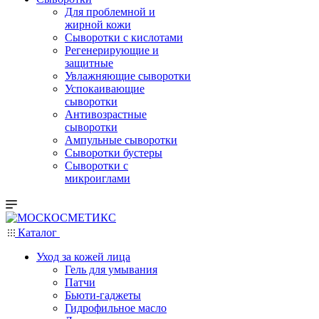
Для проблемной и
жирной кожи
Сыворотки с кислотами
Регенерирующие и
защитные
Увлажняющие сыворотки
Успокаивающие
сыворотки
Антивозрастные
сыворотки
Ампульные сыворотки
Сыворотки бустеры
Сыворотки с
микроиглами
Каталог
Уход за кожей лица
Гель для умывания
Патчи
Бьюти-гаджеты
Гидрофильное масло