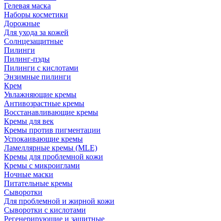
Гелевая маска
Наборы косметики
Дорожные
Для ухода за кожей
Солнцезащитные
Пилинги
Пилинг-пэды
Пилинги с кислотами
Энзимные пилинги
Крем
Увлажняющие кремы
Антивозрастные кремы
Восстанавливающие кремы
Кремы для век
Кремы против пигментации
Успокаивающие кремы
Ламеллярные кремы (MLE)
Кремы для проблемной кожи
Кремы с микроиглами
Ночные маски
Питательные кремы
Сыворотки
Для проблемной и жирной кожи
Сыворотки с кислотами
Регенерирующие и защитные