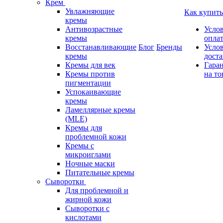
Крем
Увлажняющие
Как купить
кремы
Антивозрастные
Усло
кремы
опла
Восстанавливающие
Блог
Бренды
Усло
кремы
дост
Кремы для век
Гара
Кремы против
на то
пигментации
Успокаивающие
кремы
Ламеллярные кремы
(MLE)
Кремы для
проблемной кожи
Кремы с
микроиглами
Ночные маски
Питательные кремы
Сыворотки
Для проблемной и
жирной кожи
Сыворотки с
кислотами