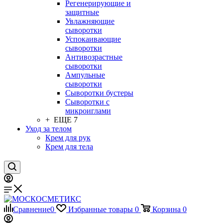
Регенерирующие и
защитные
Увлажняющие
сыворотки
Успокаивающие
сыворотки
Антивозрастные
сыворотки
Ампульные
сыворотки
Сыворотки бустеры
Сыворотки с
микроиглами
+ ЕЩЕ 7
Уход за телом
Крем для рук
Крем для тела
Сравнение
0
Избранные товары
0
Корзина
0