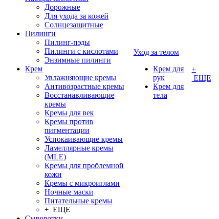
Дорожные
Для ухода за кожей
Солнцезащитные
Пилинги
Пилинг-пэды
Пилинги с кислотами
Уход за телом
Энзимные пилинги
Крем
Крем для
+
Увлажняющие кремы
рук
ЕЩЕ
Антивозрастные кремы
Крем для
Восстанавливающие
тела
кремы
Кремы для век
Кремы против
пигментации
Успокаивающие кремы
Ламеллярные кремы
(MLE)
Кремы для проблемной
кожи
Кремы с микроиглами
Ночные маски
Питательные кремы
+ ЕЩЕ
Сыворотки