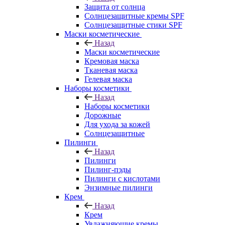
Защита от солнца
Солнцезащитные кремы SPF
Солнцезащитные стики SPF
Маски косметические
Назад
Маски косметические
Кремовая маска
Тканевая маска
Гелевая маска
Наборы косметики
Назад
Наборы косметики
Дорожные
Для ухода за кожей
Солнцезащитные
Пилинги
Назад
Пилинги
Пилинг-пэды
Пилинги с кислотами
Энзимные пилинги
Крем
Назад
Крем
Увлажняющие кремы