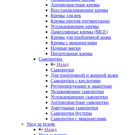
Антивозрастные кремы
Восстанавливающие кремы
Кремы для век
Кремы против пигментации
Успокаивающие кремы
Ламеллярные кремы (MLE)
Кремы для проблемной кожи
Кремы с микроиглами
Ночные маски
Питательные кремы
Сыворотки
Назад
Сыворотки
Для проблемной и жирной кожи
Сыворотки с кислотами
Регенерирующие и защитные
Увлажняющие сыворотки
Успокаивающие сыворотки
Антивозрастные сыворотки
Ампульные сыворотки
Сыворотки бустеры
Сыворотки с микроиглами
Уход за телом
Назад
Уход за телом