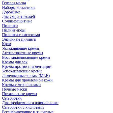
Гелевая маска
Наборы косметики
Дорожные
Для ухода за кожей
Солнцезащитные
Пилинги
Пилинг-пэды
Пилинги с кислотами
Энзимные пилинги
Крем
Увлажняющие кремы
Антивозрастные кремы
Восстанавливающие кремы
Кремы для век
Кремы против пигментации
Успокаивающие кремы
Ламеллярные кремы (MLE)
Кремы для проблемной кожи
Кремы с микроиглами
Ночные маски
Питательные кремы
Сыворотки
Для проблемной и жирной кожи
Сыворотки с кислотами
Регенерирующие и защитные