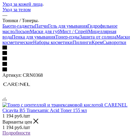
Уход за кожей лица
Уход за телом
—
Тоники / Тонеры
Бьюти-гаджеты
Патчи
Гель для умывания
Гидрофильное
масло
Лосьон
Маски для губ
Мист / Спрей
Мицеллярная
вода
Пенка для умывания
Тонер-пэды
Защита от солнца
Маски
косметические
Наборы косметики
Пилинги
Крем
Сыворотки
Артикул:
CRN0368
1 194
руб.
/шт
Варианты цен
1 194
руб.
/шт
Подробности