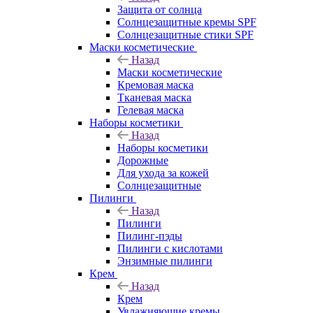
Защита от солнца
Солнцезащитные кремы SPF
Солнцезащитные стики SPF
Маски косметические
Назад
Маски косметические
Кремовая маска
Тканевая маска
Гелевая маска
Наборы косметики
Назад
Наборы косметики
Дорожные
Для ухода за кожей
Солнцезащитные
Пилинги
Назад
Пилинги
Пилинг-пэды
Пилинги с кислотами
Энзимные пилинги
Крем
Назад
Крем
Увлажняющие кремы