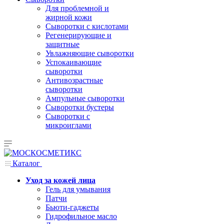
Для проблемной и
жирной кожи
Сыворотки с кислотами
Регенерирующие и
защитные
Увлажняющие сыворотки
Успокаивающие
сыворотки
Антивозрастные
сыворотки
Ампульные сыворотки
Сыворотки бустеры
Сыворотки с
микроиглами
Каталог
Уход за кожей лица
Гель для умывания
Патчи
Бьюти-гаджеты
Гидрофильное масло