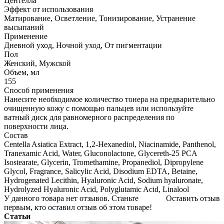
Центелла
Эффект от использования
Матирование, Осветление, Тонизирование, Устранение
высыпаний
Применение
Дневной уход, Ночной уход, От пигментации
Пол
Женский, Мужской
Объем, мл
155
Способ применения
Нанесите необходимое количество тонера на предварительно
очищенную кожу с помощью пальцев или используйте
ватный диск для равномерного распределения по
поверхности лица.
Состав
Centella Asiatica Extract, 1,2-Hexanediol, Niacinamide, Panthenol,
Tranexamic Acid, Water, Gluconolactone, Glycereth-25 PCA
Isostearate, Glycerin, Tromethamine, Propanediol, Dipropylene
Glycol, Fragrance, Salicylic Acid, Disodium EDTA, Betaine,
Hydrogenated Lecithin, Hyaluronic Acid, Sodium hyaluronate,
Hydrolyzed Hyaluronic Acid, Polyglutamic Acid, Linalool
У данного товара нет отзывов. Станьте
Оставить отзыв
первым, кто оставил отзыв об этом товаре!
Статьи