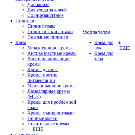
Дорожные
Для ухода за кожей
Солнцезащитные
Пилинги
Пилинг-пэды
Пилинги с кислотами
Уход за телом
Энзимные пилинги
Крем
Крем для
+
Увлажняющие кремы
рук
ЕЩЕ
Антивозрастные кремы
Крем для
Восстанавливающие
тела
кремы
Кремы для век
Кремы против
пигментации
Успокаивающие кремы
Ламеллярные кремы
(MLE)
Кремы для проблемной
кожи
Кремы с микроиглами
Ночные маски
Питательные кремы
+ ЕЩЕ
Сыворотки