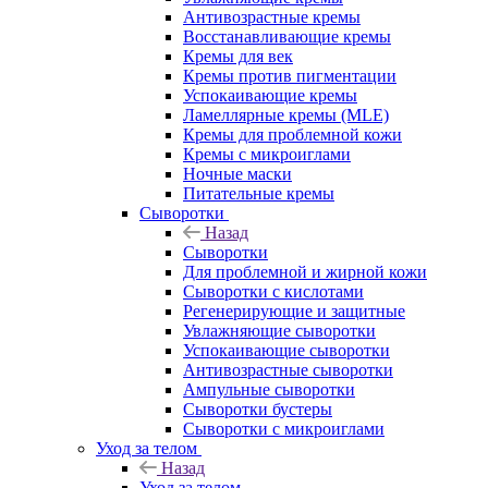
Антивозрастные кремы
Восстанавливающие кремы
Кремы для век
Кремы против пигментации
Успокаивающие кремы
Ламеллярные кремы (MLE)
Кремы для проблемной кожи
Кремы с микроиглами
Ночные маски
Питательные кремы
Сыворотки
Назад
Сыворотки
Для проблемной и жирной кожи
Сыворотки с кислотами
Регенерирующие и защитные
Увлажняющие сыворотки
Успокаивающие сыворотки
Антивозрастные сыворотки
Ампульные сыворотки
Сыворотки бустеры
Сыворотки с микроиглами
Уход за телом
Назад
Уход за телом