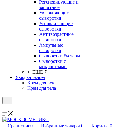
Регенерирующие и
защитные
Увлажняющие
сыворотки
Успокаивающие
сыворотки
Антивозрастные
сыворотки
Ампульные
сыворотки
Сыворотки бустеры
Сыворотки с
микроиглами
+ ЕЩЕ 7
Уход за телом
Крем для рук
Крем для тела
Сравнение
0
Избранные товары
0
Корзина
0