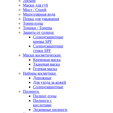
Лосьон
Маски для губ
Мист / Спрей
Мицеллярная вода
Пенка для умывания
Тонер-пэды
Тоники / Тонеры
Защита от солнца
Солнцезащитные
кремы SPF
Солнцезащитные
стики SPF
Маски косметические
Кремовая маска
Тканевая маска
Гелевая маска
Наборы косметики
Дорожные
Для ухода за кожей
Солнцезащитные
Пилинги
Пилинг-пэды
Пилинги с
кислотами
Энзимные пилинги