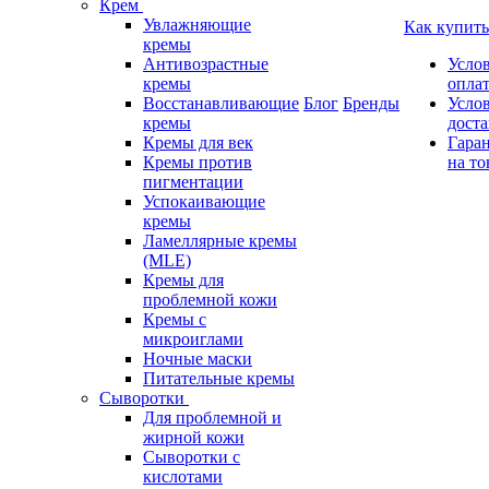
Крем
Увлажняющие
Как купить
кремы
Антивозрастные
Усло
кремы
опла
Восстанавливающие
Блог
Бренды
Усло
кремы
дост
Кремы для век
Гара
Кремы против
на то
пигментации
Успокаивающие
кремы
Ламеллярные кремы
(MLE)
Кремы для
проблемной кожи
Кремы с
микроиглами
Ночные маски
Питательные кремы
Сыворотки
Для проблемной и
жирной кожи
Сыворотки с
кислотами