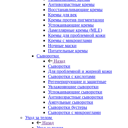
Антивозрастные кремы
Восстанавливающие кремы
Кремы для век
Кремы против пигментации
Успокаивающие кремы
Ламеллярные кремы (MLE)
Кремы для проблемной кожи
Кремы с микроиглами
Ночные маски
Питательные кремы
Сыворотки
Назад
Сыворотки
Для проблемной и жирной кожи
Сыворотки с кислотами
Регенерирующие и защитные
Увлажняющие сыворотки
Успокаивающие сыворотки
Антивозрастные сыворотки
Ампульные сыворотки
Сыворотки бустеры
Сыворотки с микроиглами
Уход за телом
Назад
Уход за телом