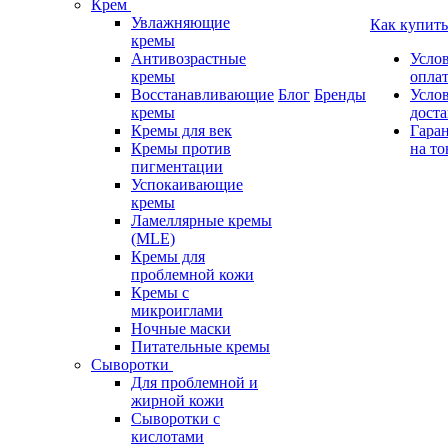
Крем
Увлажняющие
Как купить
кремы
Антивозрастные
Усло
кремы
опла
Восстанавливающие
Блог
Бренды
Усло
кремы
дост
Кремы для век
Гара
Кремы против
на то
пигментации
Успокаивающие
кремы
Ламеллярные кремы
(MLE)
Кремы для
проблемной кожи
Кремы с
микроиглами
Ночные маски
Питательные кремы
Сыворотки
Для проблемной и
жирной кожи
Сыворотки с
кислотами