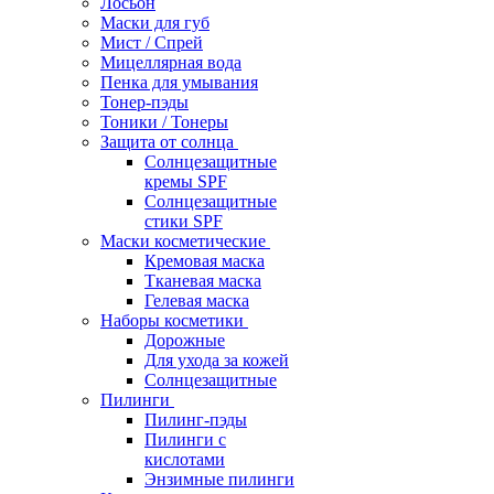
Лосьон
Маски для губ
Мист / Спрей
Мицеллярная вода
Пенка для умывания
Тонер-пэды
Тоники / Тонеры
Защита от солнца
Солнцезащитные
кремы SPF
Солнцезащитные
стики SPF
Маски косметические
Кремовая маска
Тканевая маска
Гелевая маска
Наборы косметики
Дорожные
Для ухода за кожей
Солнцезащитные
Пилинги
Пилинг-пэды
Пилинги с
кислотами
Энзимные пилинги