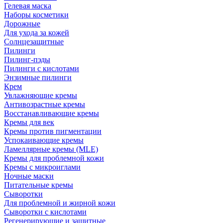
Гелевая маска
Наборы косметики
Дорожные
Для ухода за кожей
Солнцезащитные
Пилинги
Пилинг-пэды
Пилинги с кислотами
Энзимные пилинги
Крем
Увлажняющие кремы
Антивозрастные кремы
Восстанавливающие кремы
Кремы для век
Кремы против пигментации
Успокаивающие кремы
Ламеллярные кремы (MLE)
Кремы для проблемной кожи
Кремы с микроиглами
Ночные маски
Питательные кремы
Сыворотки
Для проблемной и жирной кожи
Сыворотки с кислотами
Регенерирующие и защитные