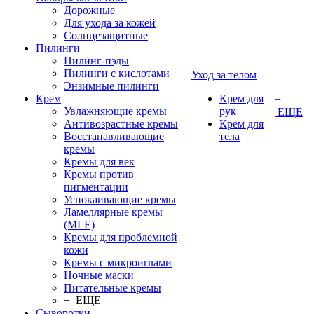
Дорожные
Для ухода за кожей
Солнцезащитные
Пилинги
Пилинг-пэды
Пилинги с кислотами
Уход за телом
Энзимные пилинги
Крем
Крем для
+
Увлажняющие кремы
рук
ЕЩЕ
Антивозрастные кремы
Крем для
Восстанавливающие
тела
кремы
Кремы для век
Кремы против
пигментации
Успокаивающие кремы
Ламеллярные кремы
(MLE)
Кремы для проблемной
кожи
Кремы с микроиглами
Ночные маски
Питательные кремы
+ ЕЩЕ
Сыворотки