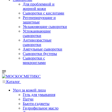
Для проблемной и
жирной кожи
Сыворотки с кислотами
Регенерирующие и
защитные
Увлажняющие сыворотки
Успокаивающие
сыворотки
Антивозрастные
сыворотки
Ампульные сыворотки
Сыворотки бустеры
Сыворотки с
микроиглами
Каталог
Уход за кожей лица
Гель для умывания
Патчи
Бьюти-гаджеты
Гидрофильное масло