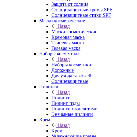
Защита от солнца
Солнцезащитные кремы SPF
Солнцезащитные стики SPF
Маски косметические
Назад
Маски косметические
Кремовая маска
Тканевая маска
Гелевая маска
Наборы косметики
Назад
Наборы косметики
Дорожные
Для ухода за кожей
Солнцезащитные
Пилинги
Назад
Пилинги
Пилинг-пэды
Пилинги с кислотами
Энзимные пилинги
Крем
Назад
Крем
Увлажняющие кремы